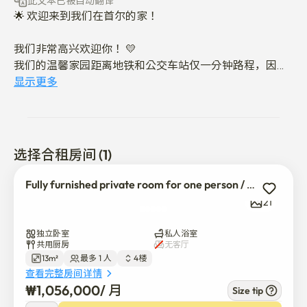
此文本已被自动翻译
🌟 欢迎来到我们在首尔的家！

我们非常高兴欢迎你！ 💛

我们的温馨家园距离地铁和公交车站仅一分钟路程，因此
探索首尔非常方便。

显示更多
无论您是短期旅行还是长期访问，您都能找到让您舒适住
宿所需的一切。

作为一名拥有超过5年经验的酒店经营者，我非常自豪能
选择合租房间 (1)
够保持空间一尘不染且维护得完美无瑕。

清洁和舒适始终是我们的首要任务。 ✨

Fully furnished private room for one person / Cozy 03
----------------------------------------------------------
21
----------------

🛏️ 私人房间设施

独立卧室
私人浴室
共用厨房
无客厅
13m²
最多 1 人
4楼
您的房间包含一切设施，确保您的住宿干净舒适:

查看完整房间详情
₩
1,056,000
/ 
月
Size tip
舒适的床和新鲜的床上用品
