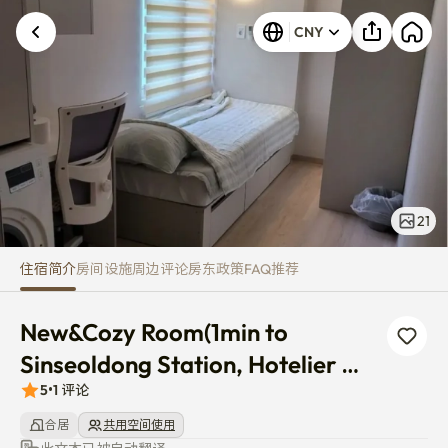
New&Cozy Room(1min to Sinseol
CNY
21
住宿简介
房间
设施
周边
评论
房东
政策
FAQ
推荐
New&Cozy Room(1min to 
Sinseoldong Station, Hotelier 
Managed)
5
•
1
评论
合居
共用空间使用