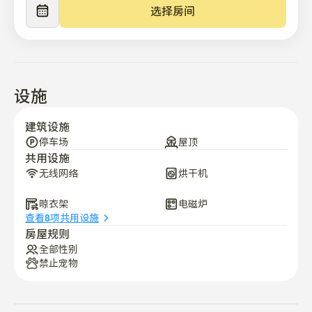
适用于炎热夏天的空调

选择房间
微波炉和冰箱

洗衣机（含免费洗涤剂和柔顺剂）

充足的行李存储空间

----------------------------------------------------------
----------------

设施
🚿 浴室必备物品

建筑设施
我们已经准备好了所有基础知识，让您能够轻松旅行:

停车场
屋顶
共用设施
洗手和牙膏

无线网络
烘干机
沐浴露、洗发水和护发素

晾衣架
电磁炉
毛巾和吹风机

查看8项共用设施
----------------------------------------------------------
房屋规则
----------------

全部性别
🍳 共享厨房

禁止宠物
欢迎在我们干净的共享厨房里自由烹饪或享受简单的餐点:
