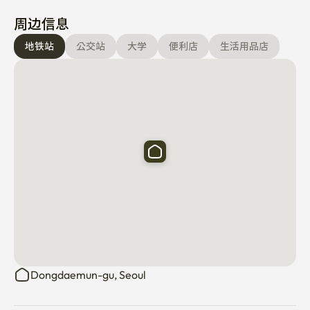
感应炉和微波炉

周边信息
洗衣机和烘干机可供使用

提供的餐具和厨具

地铁站
公交站
大学
便利店
生活用品店
----------------------------------------------------------
----------------

💡 额外信息

免费高速无线网络

无烟建筑 🚭

闭路电视安全24小时运行

----------------------------------------------------------
----------------

🏙️ 为什么你会爱上这里

我们设计这个空间是为了成为一个宁静安全的异地之家。

在忙碌了一天探索城市之后，你可以放松的地方。

Dongdaemun-gu, Seoul
你需要的一切——从新鲜的床单到温暖的淋浴——都已经为
你准备好了。

在首尔市中心享受一个干净、安静且便捷的住宿 🌿
