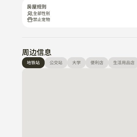
[交通信息]

房屋规则
- 6号线高丽大学站步行3分钟，安岩站10分钟

全部性别
- 高丽大学医院步行10分钟

禁止宠物
- 10-30分钟内值得去的地方

   京东市场（星巴克，青年购物中心），东庙（旧货市
   大学路、东大门（购物中心）、DDP、北村、仁寺洞
- 高丽大学正门公交车站

周边信息
101, 111(东大门), 144(交大), 173(新村), 273(弘大入口), N
1017, 1111, 1112, 1222, 1227, 2222, 7211

地铁站
公交站
大学
便利店
生活用品店
阳光充足且温馨的

在拐角处

留下美好的回忆和治愈吧~