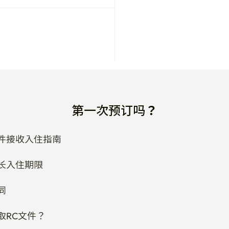
第一次预订吗？
件接收入住指南
长入住期限
同
取RC文件？
欢迎联系房东