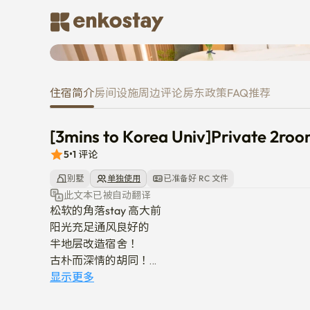
[3mins to Korea Univ]Private 2
住宿简介
房间
设施
周边
评论
房东
政策
FAQ
推荐
[3mins to Korea Univ]Private 2ro
5
•
1
评论
别墅
单独使用
已准备好 RC 文件
此文本已被自动翻译
松软的角落stay 高大前

阳光充足通风良好的

半地层改造宿舍！

古朴而深情的胡同！

高丽大学医院/ 庆熙医疗院

显示更多
高丽大学3分钟，6号线高丽大学站3分钟，安岩站8分钟