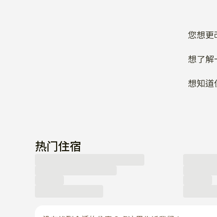
您想更
想了解
想知道
热门住宿
没有找到合适的住宿？点这里告诉我们！
留下咨询