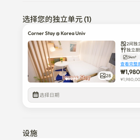
回到高丽大学语言学院前的宿舍

本楼和周边居住着很多外国学生。

安岩站步行10分钟距离

选择您的独立单元 (1)
Daiso、OLIVE YOUNG等多种美食、娱乐和基础设施
交通便利

Corner Stay @ Korea Univ
2间独
Queen床1，超级单人床1，沙发床1

独立厨
2~3人推荐（床上用品、毛巾未提供_租赁使用）

34m²
四人餐桌

查看完整
free-wifi

₩
1,98
Netflix 免费

28
¥
1,980,0
YouTube (智能电视)

胶囊咖啡机

选择日期
烤面包机

电磁炉

电饭锅

微波炉

冰箱

设施