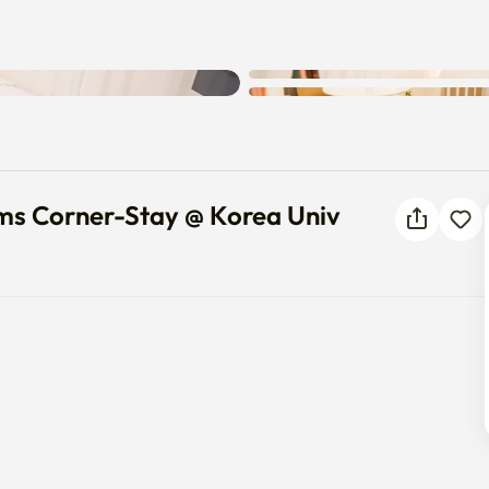
发生未知错误。请重试。
rooms Corner-Stay @ Korea Univ
oms Corner-Stay @ Korea Univ

