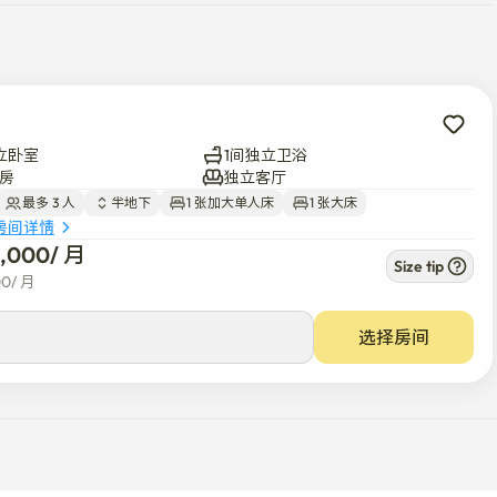
充足。

立卧室
1间独立卫浴
房
独立客厅
最多 3 人
半地下
1 张加大单人床
1 张大床
房间详情
0,000
/ 
月
Size tip
00
/ 
月
选择房间