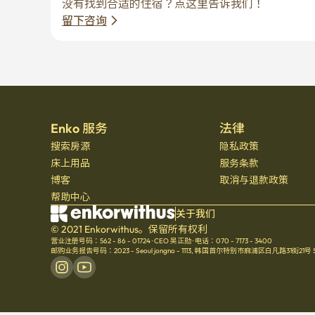
Enko 服务
法律
搜索房源
隐私政策
床上用品
服务条款
博客
取消与退款政策
帮助中心
关于我们
© 2021 Enkorwithus。保留所有权利
营业注册号码：562 - 86 - 01724
·
CEO 吴正勋
·
电话：070 - 7173 - 3400
邮购业务报告号码：2023 - Seoul jongno - 1113
,
韩国首尔特别市麻浦区白凡路31街21号 Seoul 