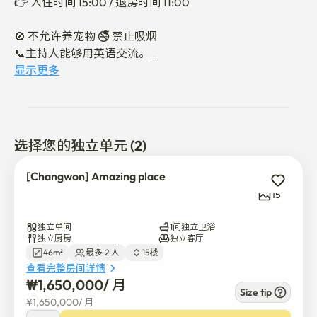
👉 入住时间 15:00 / 退房时间 11:00

🚫 不允许养宠物 🚭 禁止吸烟

📞主持人能够用英语交流。

如需进一步解释，请联系我。

显示更多
停车需收费。

📍 快速公交站 5分钟 / 快速公交站 10分钟（驾车）

选择您的独立单元 (2)
📍 百货公司 100米 / 市场 200米

📍 公交车站 100 米
[Changwon] Amazing place
15
独立单间
1间独立卫浴
独立厨房
独立客厅
46m²
最多 2 人
15楼
查看完整房间详情
₩
1,650,000
/ 
月
Size tip
¥
1,650,000
/ 
月