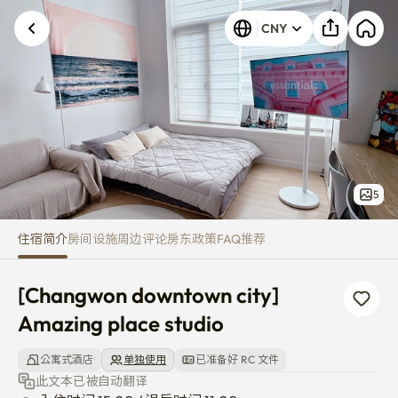
[Changwon downtown city] Ama
发生未知错误。请重试。
CNY
5
住宿简介
房间
设施
周边
评论
房东
政策
FAQ
推荐
[Changwon downtown city] 
Amazing place studio
公寓式酒店
单独使用
已准备好 RC 文件
此文本已被自动翻译