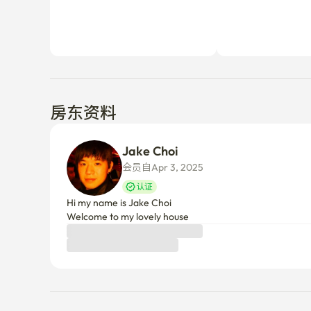
房东资料
Jake Choi
会员自Apr 3, 2025
认证
Hi my name is Jake Choi

Welcome to my lovely house