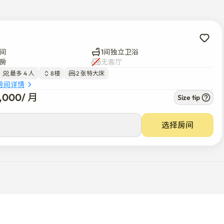
间
1间独立卫浴
房
无客厅
最多 4 人
8楼
2 张特大床
房间详情
9,000
/ 
月
Size tip
选择房间