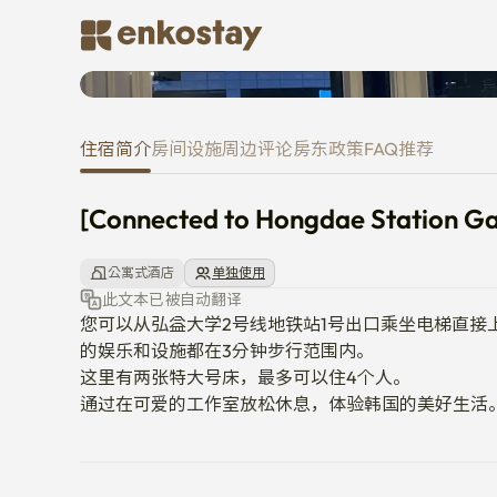
[Connected to Hongdae Station 
住宿简介
房间
设施
周边
评论
房东
政策
FAQ
推荐
[Connected to Hongdae Station Gat
公寓式酒店
单独使用
此文本已被自动翻译
您可以从弘益大学2号线地铁站1号出口乘坐电梯直接
的娱乐和设施都在3分钟步行范围内。 

这里有两张特大号床，最多可以住4个人。 

通过在可爱的工作室放松休息，体验韩国的美好生活