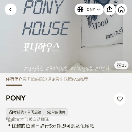
PONY
发生未知错误。请重试。
CNY
25
住宿简介
房间
设施
周边
评论
房东
政策
FAQ
推荐
PONY
考试院 / 单间旅馆
单独使用
此文本已被自动翻译
📍 优越的位置 – 步行5分钟即可到达龟尾站
