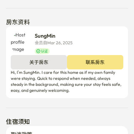
房东资料
SungMin 
会员自Mar 26, 2025
认证
关于房东
联系房东
Hi, I’m SungMin. I care for this home as if my own family 
were staying. Quick to respond when needed, always 
steady in the background, making sure your stay feels safe, 
easy, and genuinely welcoming.
住宿须知