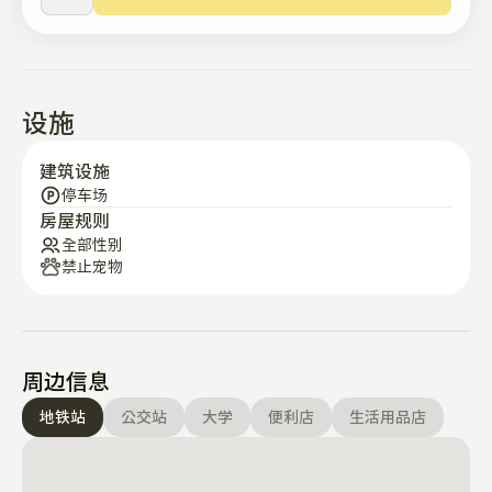
家用电器不包括在内，但租金很实惠。

适用于短期和长期住宿

设施
🔐 安全安静的环境

建筑设施
安全的数字门锁

停车场
房屋规则
全部性别
位于安静的内街，适合宁静的夜晚

禁止宠物
🌍 欢迎外国人 + 英语友好支持

具有向外国居民出租的经验

周边信息
合同和入住均可使用英语进行基本沟通

地铁站
公交站
大学
便利店
生活用品店
随时欢迎提问