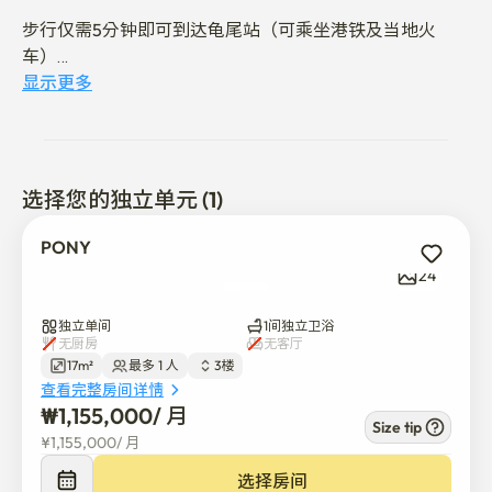
步行仅需5分钟即可到达龟尾站（可乘坐港铁及当地火
车）

显示更多
被便利店、餐厅、咖啡馆和公交车站环绕

靠近龟尾的商业和工业区

选择您的独立单元 (1)
🏠 安静简单的私人空间

PONY
私人入口以提高隐私保护

24
干净且维护良好的内部空间，随时可入住

独立单间
1间独立卫浴
无厨房
无客厅
17m²
最多 1 人
3楼
良好的自然光线和通风使其生活舒适。

查看完整房间详情
₩
1,155,000
/ 
月
🛋️ 提供必备家具 – 实用设置

Size tip
¥
1,155,000
/ 
月
包括床、书桌和衣橱

选择房间