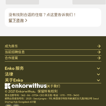
没有找到合适的住宿？点这里告诉我们！
留下咨询
成为房东
当前招聘信息
合作提案
Enko 服务
法律
搜索房源
关于Enko
床上用品
隐私政策
博客
服务条款
公司介绍
关于我们
帮助中心
© 2021 Enkorwithus。保留所有权利
取消与退款政策
招聘
营业注册号码：562 - 86 - 01724
·
CEO 吴正勋
·
电话：070 - 7173 - 3400
文化
邮购业务报告号码：2023 - Seoul jongno - 1113
,
韩国首尔特别市麻浦区白凡路31街21号 Seoul
Startup Hub Gongdeok 601室