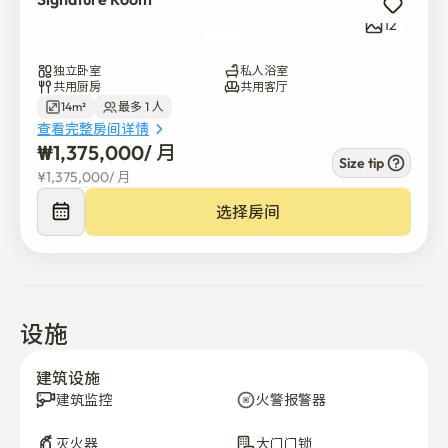
监督下进入。

12
应急系统:物业内安装了烟雾探测器和灭火器。

独立卧室
私人浴室
共用厨房
共用客厅
14m²
最多 1 人
共享空间信息

查看完整房间详情
停留问候为居民提供了共享空间，方便他们享受:

₩
1,375,000
/ 
月
Size tip
¥
1,375,000
/ 
月
配备齐全的共享厨房: 配备现代电器、烹饪用具和充足的存
储空间。

选择房间
洗衣设施: 所有房间都配备有洗衣机（带烘干功能），公共
区域提供2台烘干机。

定期维护和清洁: 共享空间始终保持清洁和卫生。

设施
为什么选择留下 你好？

建筑设施
建筑监控
火警报警器
灵活住宿:租赁选项从两周开始。

灭火器
大门门锁