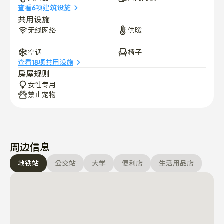
查看6项建筑设施
非常适合学生和专业人士:位于弘益大学、延世大学和办公
共用设施
区附近，交通十分便利。

无线网络
供暖
您的避风港正等待着您

空调
椅子
如果您正在寻找首尔一个时尚、安全且方便的家，那么"住
查看18项共用设施
在这里"是完美的选择。 欢迎咨询或预约参观我们的设
房屋规则
施。 我们期待您的到来，欢迎光临。

女性专用
禁止宠物
联系我们

如需更多信息或预约房间导览，请随时联系我们。

我们期待您的到来，欢迎光临！

周边信息
地铁站
公交站
大学
便利店
生活用品店
📌 请注意

🔸 房间布局可能有所不同

虽然所有房型的大小相似，但每个房间的内部布局可能略
有不同。
