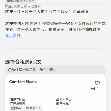
已准备好 RC 文件
此文本已被自动翻译
欢迎入住 – 位于弘大市中心的高端女性专属居所

欢迎来到入住 你好！ 停留你好是一家专为女性设计的高端
住宅，位于弘大市中心，提供安全、时尚且舒适的居住体
验。 无论您是学生、专业人士，还是仅仅在寻找一个安静
显示更多
舒适的家，停留问候都能为您提供完美的生活环境。

外国人登记卡申请地址的提供

您可以使用我们的地址申请外国人登记卡。

选择合租房间 (3)
该住宿的楼层将由房东分配。
优越的地理位置，方便居住

位于弘大站步行仅需5分钟的地方，您好提供便捷的公共
Comfort Studio
交通、热门购物区、咖啡馆和文化热点。 您将距离弘大充
13
满活力的氛围仅几步之遥，却能退居到一个宁静安全的空
间。

独立卧室
私人浴室
共用厨房
共用客厅
现代而周到的房间设计

10m²
最多 1 人