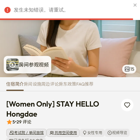
[Women Only] STAY HELLO Ho
发生未知错误。请重试。
CNY
房间参观视频
15
住宿简介
房间
设施
周边
评论
房东
政策
FAQ
推荐
[Women Only] STAY HELLO 
Hongdae
5
•
29
评论
考试院 / 单间旅馆
共用空间使用
女性专用
视频导览