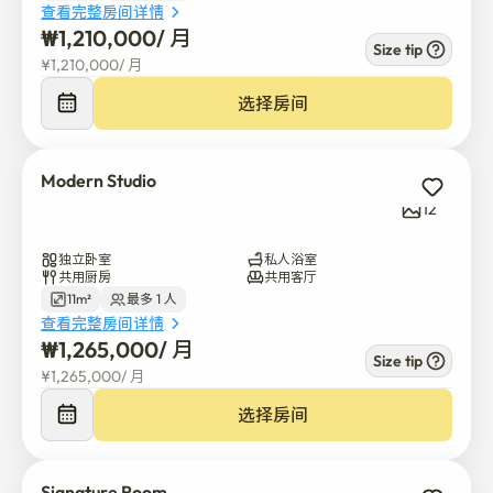
我们的房间设计既注重舒适又注重实用性。 每个房间都配
查看完整房间详情
备有:

₩
1,210,000
/ 
月
Size tip
¥
1,210,000
/ 
月
窗户: 每个房间都配备有通风窗户。

选择房间
全配备: 包括一个舒适的床、书桌、椅子、储物架和衣橱。

Modern Studio
私人浴室: 配备现代化设施。

12
房内电器: 冰箱、洗衣机（带烘干功能）、微波炉、独立空
独立卧室
私人浴室
调和独立无线网络。

共用厨房
共用客厅
11m²
最多 1 人
安全与保障——我们的首要任务

查看完整房间详情
₩
1,265,000
/ 
月
停留问候仅限女性入住。 您的安全是我们的首要任务，我
Size tip
们已经实施了全面的安全系统，包括:

¥
1,265,000
/ 
月
选择房间
安全入口系统: 所有公共区域的数字门锁和闭路电视监控。

限制访问: 只有注册居民才能进入，外部访客需在东道主的
Signature Room