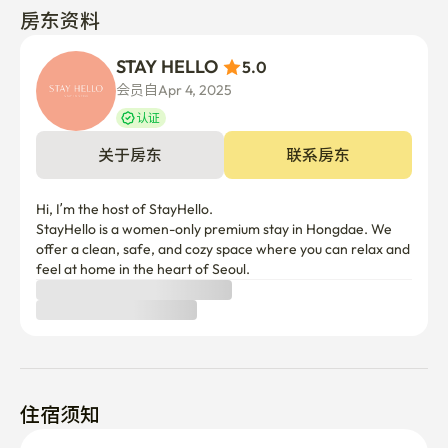
房东资料
🔸 尊重他人

任何引起他人噪音或不便的行为都可能导致立即被驱逐。

STAY HELLO 
5.0
会员自Apr 4, 2025
🔸 可选床上用品

认证
除非提前要求，否则不提供床上用品。 如需预订，请在预
关于房东
联系房东
订时提出请求。

🔸 损害责任

Hi, I’m the host of StayHello.

StayHello is a women-only premium stay in Hongdae. We 
请注意，房间内任何家具、电器或物品的损坏或破损都可
offer a clean, safe, and cozy space where you can relax and 
能导致赔偿费用。

停留 你好 不提供床上用品。

住宿须知
✨ 如需索取床上用品，请在支付过程中务必选择。✨
取消政策
房东确认前