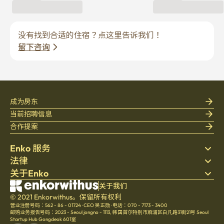
没有找到合适的住宿？点这里告诉我们！
留下咨询
成为房东
当前招聘信息
合作提案
Enko 服务
法律
搜索房源
关于Enko
床上用品
隐私政策
博客
服务条款
公司介绍
关于我们
帮助中心
© 2021 Enkorwithus。保留所有权利
取消与退款政策
招聘
营业注册号码：562 - 86 - 01724
·
CEO 吴正勋
·
电话：070 - 7173 - 3400
文化
邮购业务报告号码：2023 - Seoul jongno - 1113
,
韩国首尔特别市麻浦区白凡路31街21号 Seoul
Startup Hub Gongdeok 601室