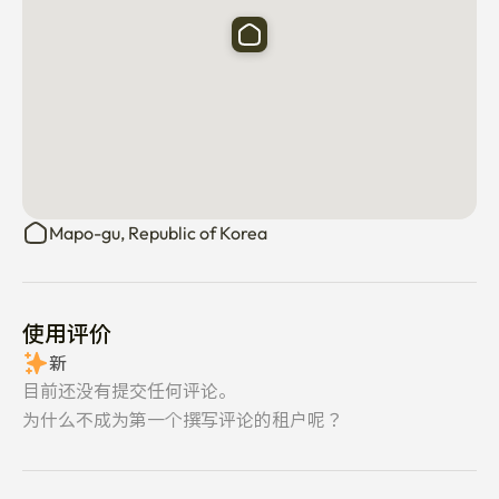
🔸 安静的共享生活

停留问候是一个共享的生活环境，因此我们恳请所有居民
帮助维持一个安静和尊重的氛围。

🔸 仅限女性及单人入住

入住问候是一家仅限女性的住宅，提供单人入住的房间。

🔸 禁止未经授权的访客

Mapo-gu, Republic of Korea
未经管理人员事先批准，严格禁止非居民进入。

🔸 带上你的必需品

请自带洗漱用品和个人必需品。

使用评价
新
🔸 室内禁止吸烟

目前还没有提交任何评论。
大楼内严格禁止吸烟，包括电子烟。

为什么不成为第一个撰写评论的租户呢？
🔸 不允许室内烹饪

房间内不允许烹饪，请使用公用厨房。
