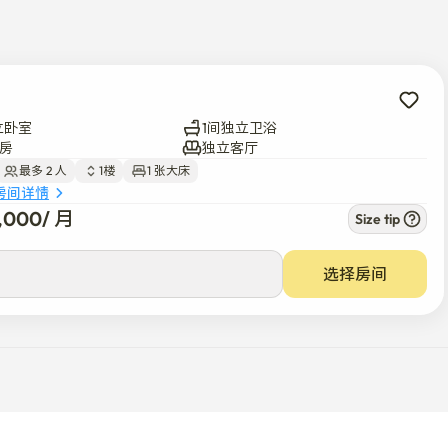
享受舒适与高效！🌆
立卧室
1间独立卫浴
房
独立客厅
最多 2 人
1楼
1 张大床
房间详情
9,000
/ 
月
Size tip
选择房间