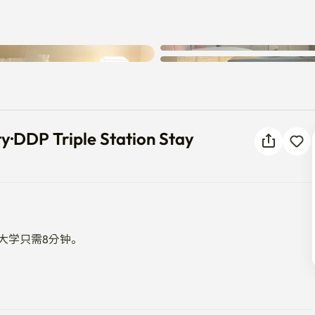
ty·DDP Triple Station Stay
·DDP Triple Station Stay
学只需8分钟。
