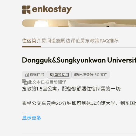
Dongguk&Sungkyunkwan Universi
住宿简介
房间
设施
周边
评论
房东
政策
FAQ
推荐
Dongguk&Sungkyunkwan University
独栋住宅
单独使用
已准备好 RC 文件
此文本已被自动翻译
宽敞的1.5室公寓，配备您舒适住宿所需的一切:

乘坐公交车只需20分钟即可到达成均馆大学，到东国大
🛏️ 舒适的床铺及放松的氛围

显示更多
🪞 书桌、梳妆台和衣架方便使用

📺 工作和休闲用的电视及超高速无线网络
