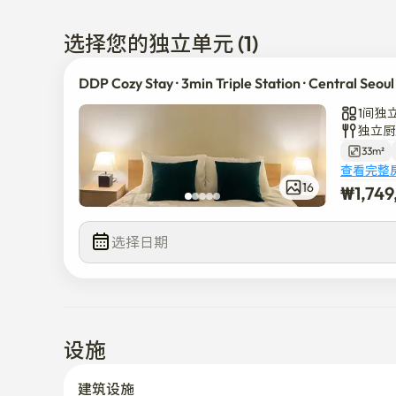
✨ 明亮、干净且空间整洁

选择您的独立单元 (1)
非常适合在首尔度假、工作或工作假期。 在城市中心
DDP Cozy Stay · 3min Triple Station · Central Seoul
1间独
独立厨
33m²
查看完整
16
₩
1,74
选择日期
设施
建筑设施