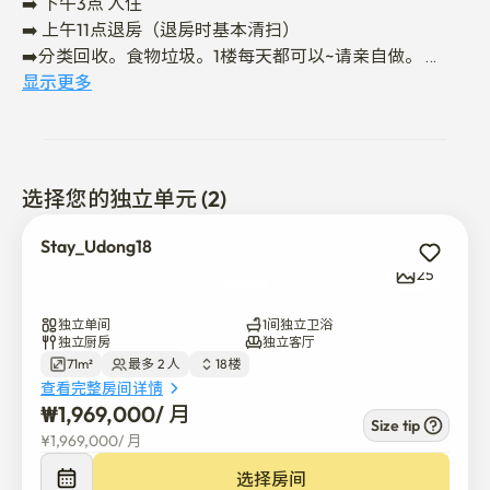
➡️ 下午3点 入住

➡️ 上午11点退房（退房时基本清扫）

➡️分类回收。食物垃圾。1楼每天都可以~请亲自做。 

显示更多
🌊海洋城 海景城

✔️德培。这里是冬柏岛.lct View

✔️全套配置，非常适合舒适地度过一个月

✔️电梯所在的26层。1楼cu便利店。周边便利店很多

选择您的独立单元 (2)
✔️欧利芙洋。大创等海洋城市内的便利设施步行5分钟以
内。

Stay_Udong18
✔️德培。从朝鲜海滨酒店步行5分钟

25
适合在海云台海边散步

✔️步行到龟南路10分钟

独立单间
1间独立卫浴
✔️地铁2号线东柏站步行8分钟

独立厨房
独立客厅
71m²
最多 2 人
18楼
✔️海洋城市内的美食店可在5分钟内完成

查看完整房间详情
✔️走到海边的话，可以使用海边美食店

₩
1,969,000
/ 
月
Size tip
¥
1,969,000
/ 
月
💕非常干净。可进行停车登记（请咨询）

💕大床。百货商店品牌60支棉被。枕头套

选择房间