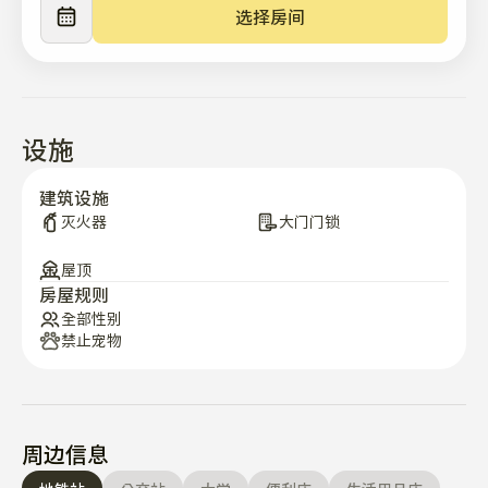
#釜山住宿 #广安里海滩 #私人住宿 #海滩生活 #釜山度假 
#月度住宿 #韩国旅行 #夏季别墅
选择房间
设施
建筑设施
灭火器
大门门锁
屋顶
房屋规则
全部性别
禁止宠物
周边信息