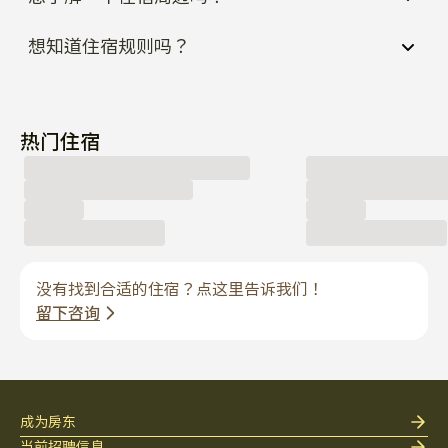
热门住宿
没有找到合适的住宿？点这里告诉我们！
留下咨询
成为房东
当前招聘信息
合作提案
Enko 服务
法律
搜索房源
关于Enko
床上用品
隐私政策