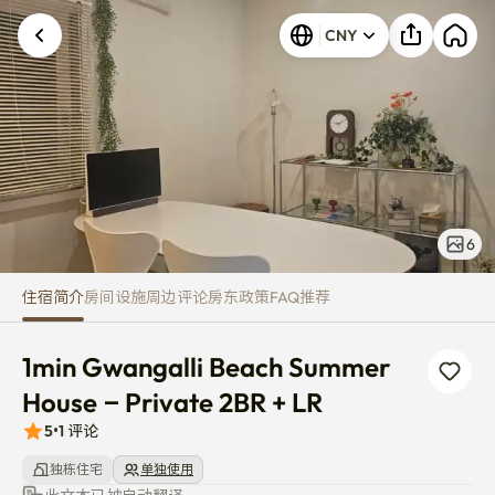
1min Gwangalli Beach Summer H
CNY
6
住宿简介
房间
设施
周边
评论
房东
政策
FAQ
推荐
1min Gwangalli Beach Summer 
House – Private 2BR + LR
5
•
1
评论
独栋住宅
单独使用