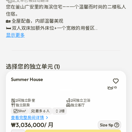
此文本已被自动翻译
您在釜山广安里的海滨住宅——一个温馨而时尚的二楼私人
住宿。

🏡 全屋配备，内部温馨美观

🛏️ 双人双床加额外床位+一个宽敞的用餐区

🌊 距广安里海滩、当地咖啡馆及米拉克市场仅几步之遥

显示更多
非常适合数字游民、远程工作者或任何希望享受海洋生活
方式的人——无论是短暂的度假还是几个月的海边生活。

选择您的独立单元 (1)
🌸 为了保持这个空间对所有客人的温馨和平静，我们恳请
您理解，这里不接待宠物。

Summer House
16
🚗 停车: 虽然没有现场停车，但我们很高兴为您指引到附
近的合作伙伴停车设施，以便您的使用。

2间独立卧室
2间独立卫浴
独立厨房
独立客厅
59m²
最多 6 人
2楼
📩 在线留言确认可用性！

查看完整房间详情
@夏日别墅.广安利

₩
3,036,000
/ 
月
Size tip
¥
3,036,000
/ 
月