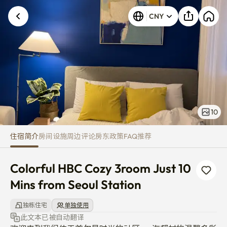
Colorful HBC Cozy 3room Just 1
发生未知错误。请重试。
CNY
10
住宿简介
房间
设施
周边
评论
房东
政策
FAQ
推荐
Colorful HBC Cozy 3room Just 10 
Mins from Seoul Station
独栋住宅
单独使用
此文本已被自动翻译