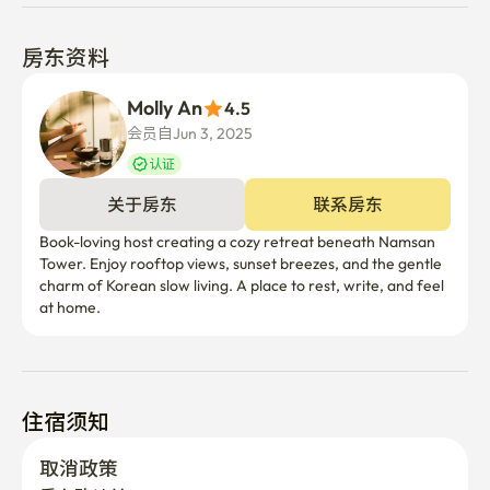
房东资料
Molly An
4.5
会员自Jun 3, 2025
认证
关于房东
联系房东
Book-loving host creating a cozy retreat beneath Namsan 
Tower. Enjoy rooftop views, sunset breezes, and the gentle 
charm of Korean slow living. A place to rest, write, and feel 
at home.
住宿须知
取消政策