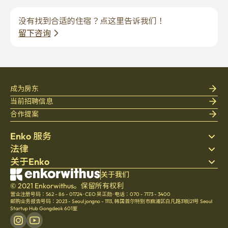
没有找到合适的住宿？点这里告诉我们！
留下咨询
成为房东
当前招聘信息
合作提案
Enko 服务
法律
搜索房源
关于Enko
床上用品
隐私政策
博客
服务条款
公司介绍
关于我们
帮助中心
© 2021 Enkorwithus。保留所有权利
取消与退款政策
招聘
营业注册号码：562 - 86 - 01724
·
CEO 吴正勋
·
电话：070 - 7173 - 3400
文化
邮购业务报告号码：2023 - Seoul jongno - 1113
,
韩国首尔特别市麻浦区白凡路31街21号 Seoul
Startup Hub Gongdeok 601室