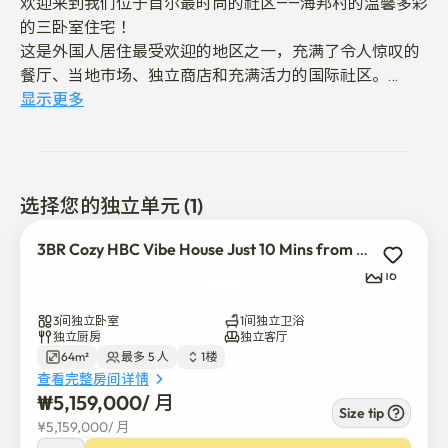
欢迎来到我们位于首尔最时尚的社区——海邦村的温馨多彩
的三卧室住宅！

这是外国人居住最受欢迎的地区之一，充满了令人惊叹的
餐厅、当地市场、独立商店和充满活力的国际社区。

显示更多
海邦村不仅仅是一个社区，它是一种生活方式。

从攀登南山开始你的早晨，在南山塔观赏美丽的日落，并
在夜晚享受隐藏的美食。

选择您的独立单元 (1)
距离首尔站仅几分钟路程，这里是探索首尔乃至韩国任何
地方——从釜山到全州的理想基地。

3BR Cozy HBC Vibe House Just 10 Mins from Seoul Station
无论你是旅行者还是数字游民，这里都是你在首尔的梦想
16
之地。
3间独立卧室
1间独立卫浴
独立厨房
独立客厅
64m²
最多 5 人
1楼
查看完整房间详情
₩
5,159,000
/ 
月
Size tip
¥
5,159,000
/ 
月