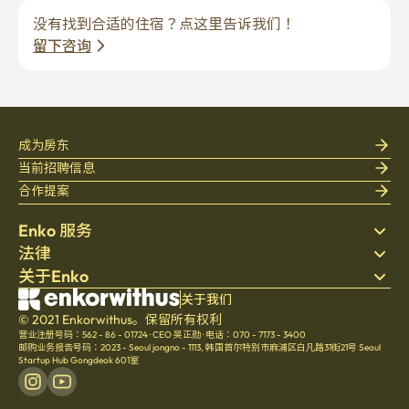
没有找到合适的住宿？点这里告诉我们！
留下咨询
成为房东
当前招聘信息
合作提案
Enko 服务
法律
搜索房源
关于Enko
床上用品
隐私政策
博客
服务条款
公司介绍
关于我们
帮助中心
© 2021 Enkorwithus。保留所有权利
取消与退款政策
招聘
营业注册号码：562 - 86 - 01724
·
CEO 吴正勋
·
电话：070 - 7173 - 3400
文化
邮购业务报告号码：2023 - Seoul jongno - 1113
,
韩国首尔特别市麻浦区白凡路31街21号 Seoul
Startup Hub Gongdeok 601室