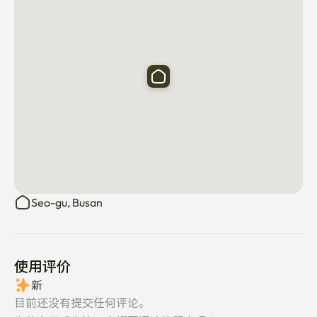
✔️请干净地使用！！！

破损及使用不清洁时需支付客房维修费用 

告诉您有可能。

（被褥、地毯污染洗涤费:50000 韩元/无法使用被褥地毯
损坏时全额赔偿）

公共道德协助请求事项

由于住宿客的无秩序事例,民怨不断被提出。为了建设舒
适、宜居的园区,请求如下协助,请积极协助。

禁止音乐声、高声放歌等中间噪音

Seo-gu, Busan
（请遵守客房礼仪，因楼层噪音及骚乱行为引起的投诉持
续2次以上时，可能会被强制退房。 )

使用评价
禁烟建筑，小区内绝对禁止吸烟

    （吸烟时强制退场措施及处罚/翌日住宿费）

新
目前还没有提交任何评论。