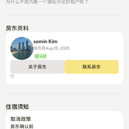
禁止经营娱乐住宿

为什么不成为第一个撰写评论的租户呢？
未成年人禁入

房东资料
■没有监护人陪同的未成年人不得出入

somin Kim
■超过最大人数（包括幼儿）时不能入室（不可访客） 

会员自Aug 25, 2025
* 仅限预约人员入住 * 发生其他追加费用

认证
该图像可能与实际不符

关于房东
联系房东
客房内禁止移动家具

♡
出于安全考虑，客房内绝对禁止家具移动，备品丢失或破
损时需支付额外费用。（丢失及损坏的责任在使用者身
上，敬请注意。 )

住宿须知
* 不负责因顾客不注意引发的安全事故及丢失物品等。*

取消政策
房东确认前