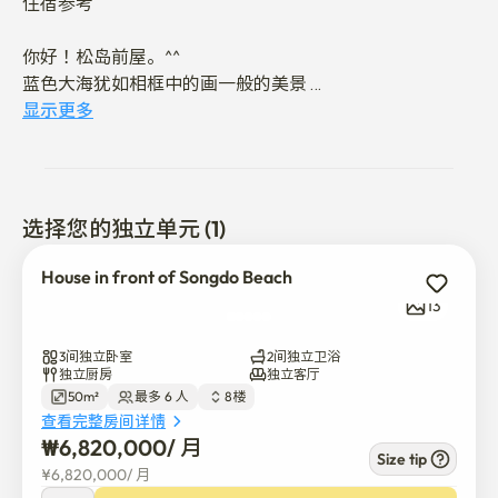
住宿参考

你好！松岛前屋。^^

蓝色大海犹如相框中的画一般的美景 

用全景窗型把各种视角的美丽风景  

显示更多
送礼物的治愈宿舍♡

✔️中间禁止噪音

选择您的独立单元 (1)
禁止音乐声、高声放歌等中间噪音

（请遵守客房礼仪，因楼层噪音及骚乱行为引起的投诉持
House in front of Songdo Beach
续2次以上时，可能会被强制退房。 )

13
✔️嘉宾可利用空间·设施

3间独立卧室
2间独立卫浴
电视、Wi-Fi、桌子、沙发、床2、空调、煤气灶、微波
独立厨房
独立客厅
50m²
最多 6 人
8楼
炉、电风扇3、洗衣机、烘干机、吹风机、6人餐桌/椅子、
查看完整房间详情
咖啡机、锅、平底锅、电饭锅、水壶、烹饪工具、餐具套
₩
6,820,000
/ 
月
装、筷子套装、儿童餐盘、幼儿餐桌椅 

Size tip
¥
6,820,000
/ 
月