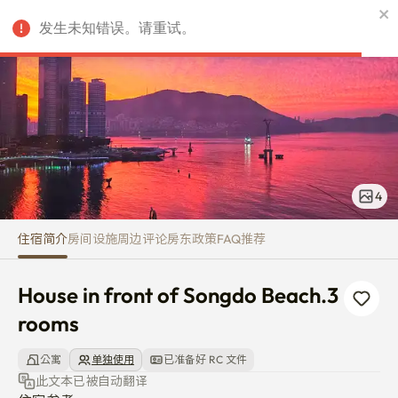
House in front of Songdo Beac
发生未知错误。请重试。
CNY
4
住宿简介
房间
设施
周边
评论
房东
政策
FAQ
推荐
House in front of Songdo Beach.3 
rooms
公寓
单独使用
已准备好 RC 文件
此文本已被自动翻译