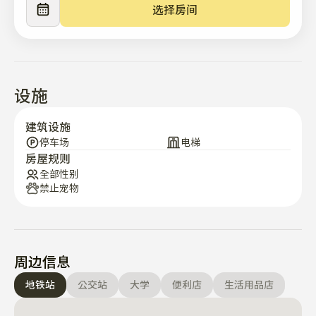
✔️除标准人员外,不提供追加人员的床上用品。

选择房间
     （除4名住宿人员外，其他嘉宾每人5万韩元，不得入
内。

✔️不能另外提供其他浴室用品、牙膏、牙刷等。

您得准备好再来。

设施
✔️客房内的伙食允许简单的外卖或煮拉面吃。

建筑设施
里面不允许烧烤和大菜。 请克制一下。 

停车场
电梯
房屋规则
全部性别
✔️垃圾清理是必须的！！！

禁止宠物
一般垃圾（装入计量垃圾袋）/再利用分类回收，食物垃圾
请排入1楼垃圾分类回收场。^^！！！一定要遵守哦！！！

请把食物垃圾装在一次性袋子里,用食物处理器卡排出。 

周边信息
✔️出入门保安卡钥匙，海边出入门卡钥匙，

食物处理卡钥匙在客房卡保管箱里 

地铁站
公交站
大学
便利店
生活用品店
请务必放回。
