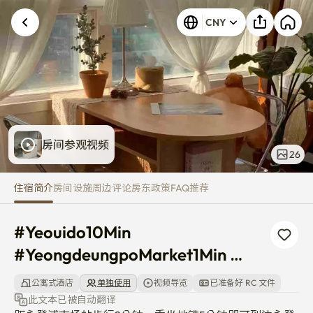
#Yeouido10Min #Yeongdeungpo
CNY
发生未知错误。请重试。
房间参观视频
26
住宿简介
房间
设施
周边
评论
房东
政策
FAQ
推荐
#Yeouido10Min 
#YeongdeungpoMarket1Min 
#LongStayDiscount
公寓式酒店
单独使用
视频导览
已准备好 RC 文件
此文本已被自动翻译