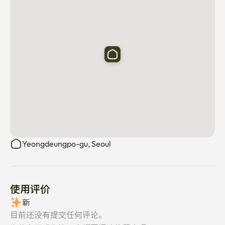
- 冰箱

- 燃气灶

- 微波炉

- 电饭煲

- 锅、平底锅和各种烹饪用具

- 餐具，切菜板

- 餐桌

- (无调味料/水)

[浴室]

- 浴缸

- 洗发水，护发素，沐浴露，牙膏，肥皂

Yeongdeungpo-gu, Seoul
- 毛巾

- 吹风机
使用评价
新
目前还没有提交任何评论。