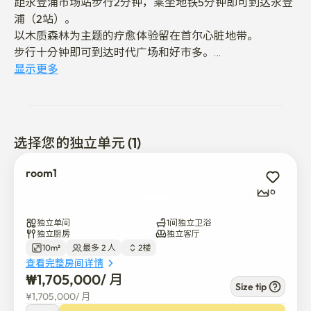
距永登浦市场站步行2分钟，乘坐地铁5分钟即可到达永登
浦（2站）。  

以木质森林为主题的疗愈体验留在首尔心脏地带。  

步行十分钟即可到达时代广场和好市多。

显示更多
@首尔优越的地理位置，交通十分便利

- 永登浦市场站:步行3分钟

- 永登浦站:5分钟，当山站:7分钟，功德站:10分钟，江南
站:30分钟，新村/红台站:20分钟，康库大学:30分钟

选择您的独立单元 (1)
- 首尔40分钟公共交通范围内的任何地方

room1
@位于首尔心脏地带的森林主题疗愈之旅

6
附近设施

独立单间
1间独立卫浴
- 大楼内的咖啡馆和便利店

独立厨房
独立客厅
10m²
最多 2 人
2楼
- 投币洗衣房:步行5分钟

查看完整房间详情
- 时代广场:步行10分钟，家庭旅馆:步行10分钟，好市多:乘
₩
1,705,000
/ 
月
公交5分钟

Size tip
¥
1,705,000
/ 
月