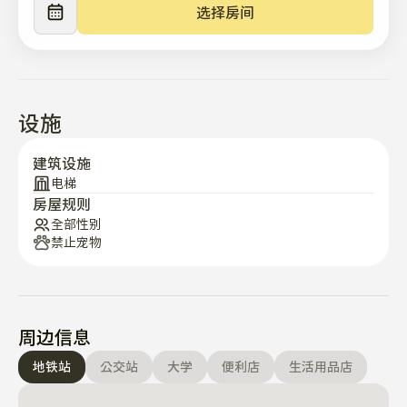
入住时间:下午4点，退房时间:上午11点

选择房间
@提供的项目列表

[卧室]

- 床

设施
- 毯子，枕头

- 电加热垫

建筑设施
- 锅炉

电梯
房屋规则
- 窗帘

全部性别
- 投影仪（奈飞）

禁止宠物
- 电源插座

- 内置衣柜

- 空调

- 洗衣机

周边信息
- 吸尘器

- 清洁工具

地铁站
公交站
大学
便利店
生活用品店
[厨房]
