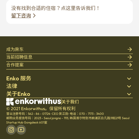
没有找到合适的住宿？点这里告诉我们！
留下咨询
成为房东
当前招聘信息
合作提案
Enko 服务
法律
搜索房源
关于Enko
床上用品
隐私政策
博客
服务条款
公司介绍
关于我们
帮助中心
© 2021 Enkorwithus。保留所有权利
取消与退款政策
招聘
营业注册号码：562 - 86 - 01724
·
CEO 吴正勋
·
电话：070 - 7173 - 3400
文化
邮购业务报告号码：2023 - Seoul jongno - 1113
,
韩国首尔特别市麻浦区白凡路31街21号 Seoul
Startup Hub Gongdeok 601室