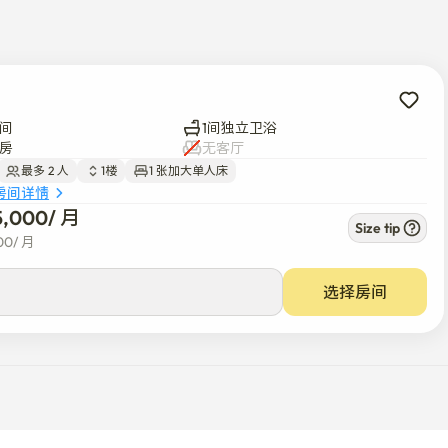
间
1间独立卫浴
房
无客厅
最多 2 人
1楼
1 张加大单人床
房间详情
5,000
/ 
月
Size tip
00
/ 
月
选择房间