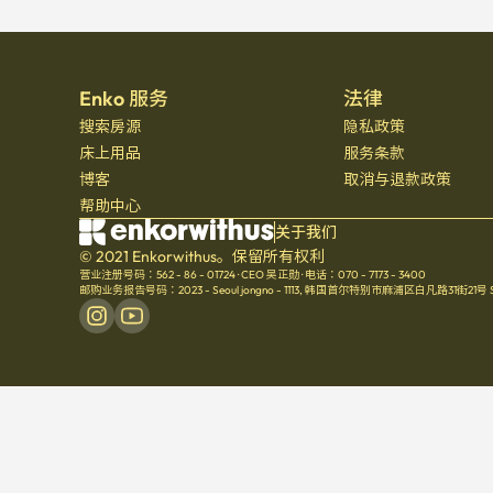
Enko 服务
法律
搜索房源
隐私政策
床上用品
服务条款
博客
取消与退款政策
帮助中心
关于我们
© 2021 Enkorwithus。保留所有权利
营业注册号码：562 - 86 - 01724
·
CEO 吴正勋
·
电话：070 - 7173 - 3400
邮购业务报告号码：2023 - Seoul jongno - 1113
,
韩国首尔特别市麻浦区白凡路31街21号 Seoul 