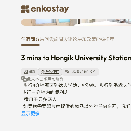
3 mins to Hongik University Sta
住宿简介
房间
设施
周边
评论
房东
政策
FAQ
推荐
3 mins to Hongik University Statio
别墅
单独使用
已准备好 RC 文件
此文本已被自动翻译
-步行3分钟即可到达大学站，5分钟。 步行到弘益大学
 步行三分钟内的便利店

- 适用于最多两人

-如果您需要照片中提供的物品以外的任何东西，我们
-写一份合同
显示更多