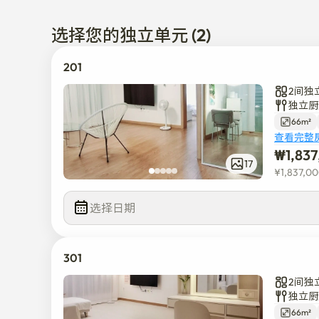
乘坐轿车时

全南大学，南部大学，尖端大学 

选择您的独立单元 (2)
青年广场巴士客运站15分钟

光州市厅需要16分钟

201
GIST，手腕需要18分钟

2间独
金大中会议中心需要21分钟

独立厨
潭阳郡厅需要20分钟

66m²
潭阳竹绿园，官房堤林需要26分钟

查看完整
光州机场需要25分钟

₩
1,83
光州松亭站28分钟

17
¥
1,837,0
公交车炼油厂也在附近。

选择日期
[便利设施]

步行1分钟-3分钟的路程

便利店, 咖啡厅, 餐厅

301
美甲店，普拉提，

皮肤护理店，photoshop，服装店

2间独
独立厨
洗衣房、照相馆、面包店

66m²