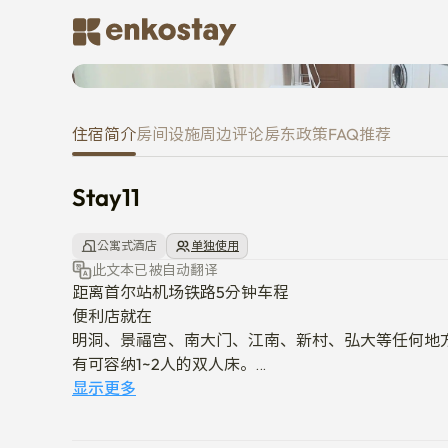
Stay11
住宿简介
房间
设施
周边
评论
房东
政策
FAQ
推荐
Stay11
公寓式酒店
单独使用
此文本已被自动翻译
距离首尔站机场铁路5分钟车程

便利店就在

明洞、景福宫、南大门、江南、新村、弘大等任何地方
有可容纳1~2人的双人床。

显示更多
-不允许带宠物

-房客以外地人免进·
