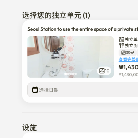
建筑物很安静

选择您的独立单元 (1)
没有电梯的3楼

Seoul Station to use the entire space of a private s
离首尔站15号出口步行5分钟。

独立单
是没有山丘的平地
独立厨
33m²
查看完整
₩
1,43
10
¥
1,430,0
选择日期
设施