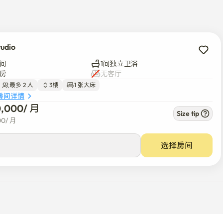
tudio
间
1间独立卫浴
房
无客厅
最多 2 人
3楼
1 张大床
房间详情
0,000
/ 
月
Size tip
00
/ 
月
选择房间