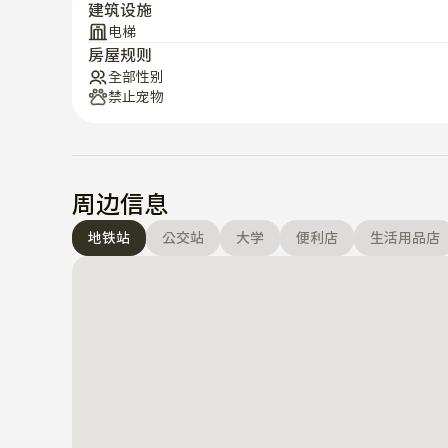
建筑设施
可以享受的乐趣。

电梯
房屋规则
全部性别
🚇 交通指南

禁止宠物
📍 狎鸥亭罗德奥站徒步7分钟（盆唐线）

江南、圣水、板桥方面移动方便，

与罗德奥大街、格洛丽亚百货商店的接近性非常好。

周边信息
📍 清潭站步行9分钟（7号线）

地铁站
公交站
大学
便利店
生活用品店
论岘、高速客运站、梨树等

是前往7号线的人的最佳位置。

🚏 附近公交车站步行2~4分钟

江南站/三成站/新沙站/狎鸥亭站