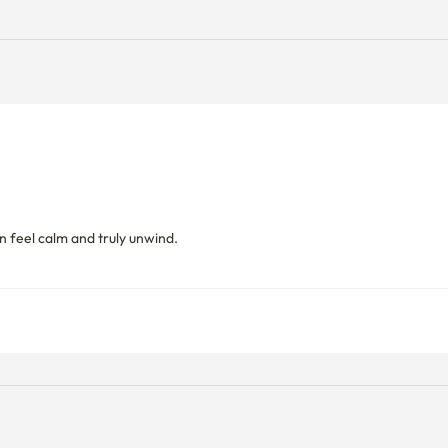
 feel calm and truly unwind.

公共事业费计费方法