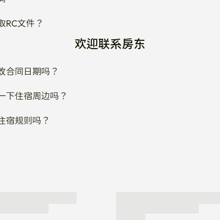
取RC文件？
欢迎联系房东
改合同日期吗？
一下住宿周边吗？
住宿规则吗？