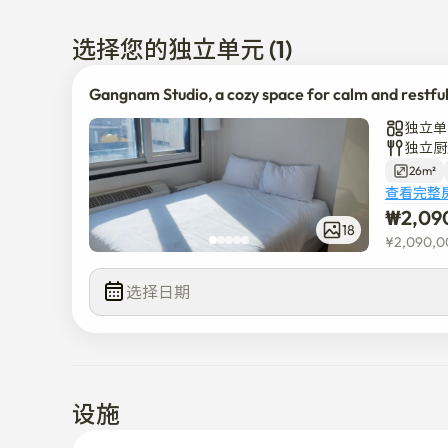
👩⚕️👨💼 1–2人旅行/医疗同伴/短期居住/购物观光

选择您的独立单元 (1)
🛏️房间使用指南

Gangnam Studio, a cozy space for calm and restf
独立单
▪ Check In: 4pm~ / Check Out: ~11am

独立厨
▪ 非面对面入住可方便使用。

26m²
▪ 最多可使用2人

查看完整
▪ 卫生间的尺寸小。

₩
2,09
❌️宠物很难同行。

18
¥
2,090,0
 ❌️不能停车。

选择日期
设施发生破损时可能会收取实际费用。

设施
大楼是紧邻新沙、狎鸥亭、清潭的住宅写字楼，出入管
可安全入住，一楼有餐厅、便利店和无人洗衣房，更