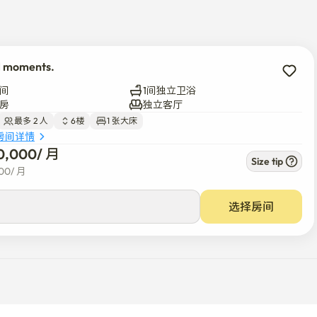
ul moments.
间
1间独立卫浴
房
独立客厅
最多 2 人
6楼
1 张大床
房间详情
0,000
/ 
月
Size tip
00
/ 
月
选择房间
制严密，周边配套设施丰富，生活十分便利。 24小时值守，
加方便。 周边有很多美食店和漂亮的咖啡厅，在停留期间有很多