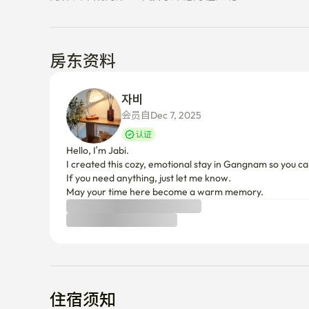
房东资料
자비 
会员自Dec 7, 2025
认证
Hello, I’m Jabi.

I created this cozy, emotional stay in Gangnam so you can
If you need anything, just let me know.

May your time here become a warm memory.
住宿须知
取消政策