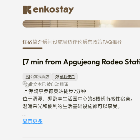
[7 min from Apgujeong Rodeo
住宿简介
房间
设施
周边
评论
房东
政策
FAQ
推荐
[7 min from Apgujeong Rodeo St
公寓式酒店
单独使用
此文本已被自动翻译
📍 狎鸥亭罗德奥站徒步7分钟

位于清潭、狎鸥亭生活圈中心的6楼朝南感性宿舍。

温暖采光和便利的生活基础设施都可以享受。

🛍️ 写字楼内的便利设施

显示更多
CU便利店、无人洗衣房、24小时值守等生活便利一应