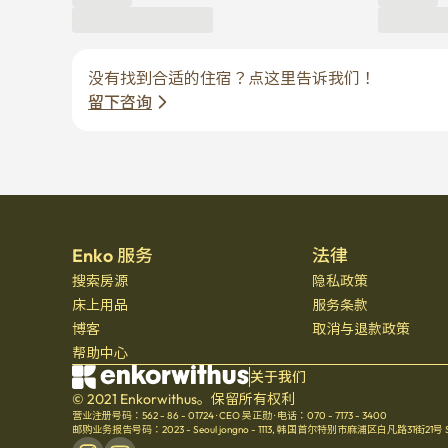
没有找到合适的住宿？点这里告诉我们！
留下咨询
Enko 服务
法律
搜索房源
隐私政策
床上用品
服务条款
博客
取消与退款政策
帮助中心
关于我们
© 2021 Enkorwithus。保留所有权利
营业注册号码：562 - 86 - 01724
·
CEO 吴正勋
·
电话：070 - 7173 - 3400
邮购业务报告号码：2023 - Seoul jongno - 1113
,
韩国首尔特别市麻浦区白凡路31街21号 Seoul 