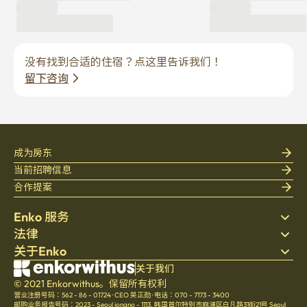
没有找到合适的住宿？点这里告诉我们！
留下咨询
成为房东
当前招聘信息
合作提案
Enko 服务
法律
搜索房源
关于Enko
床上用品
隐私政策
博客
服务条款
公司介绍
关于我们
帮助中心
© 2021 Enkorwithus。保留所有权利
取消与退款政策
招聘
营业注册号码：562 - 86 - 01724
·
CEO 吴正勋
·
电话：070 - 7173 - 3400
文化
邮购业务报告号码：2023 - Seoul jongno - 1113
,
韩国首尔特别市麻浦区白凡路31街21号 Seoul