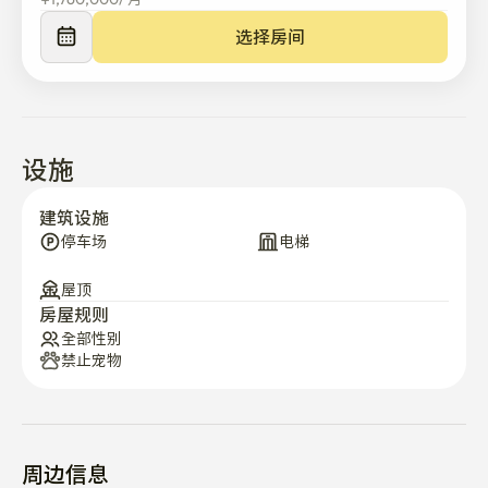
✔️短期租赁规定提供毛巾×

选择房间
🚘交通

✔️弘大入口巴士18分钟

✔️ 新村站地铁12分钟

✔️孔德站地铁 14 分钟

✔️ 西江大学徒步12分钟

设施
✔️ 京义线林荫道步行10分钟以内

✔️ 周边美食店和咖啡厅鳞次栉比

建筑设施
✔️5分钟距离的便利店

停车场
电梯
屋顶
🏞周边环境

房屋规则
✔️位于西江大学附近安静安全的住宅区的别墅🏡

全部性别
✔️大型超市和便利店步行5分钟 

禁止宠物
✔️ 可以在京义线林间散步❣️
周边信息