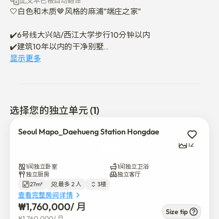
此文本已被自动翻译
🤍白色和木质🤎风格的麻浦"端庄之家"

✔️6号线大兴站/西江大学步行10分钟以内

✔️建筑10年以内的干净别墅

✔️充足的停车位

显示更多
✔️可容纳2人的卧室和餐桌（新型台灯电视）with咖啡机
（服务咖啡胶囊☕️）

✔️有Queen床和沙发，可以充分休息

✔️高温特殊消毒 入住清扫完毕/裱糊完毕

选择您的独立单元 (1)
🛑使用指南

Seoul Mapo_Daehueng Station Hongdae
✔️入住将以非面对面的形式进行（入住下午3点/退房上午
12
11点），如果合同确定，将在入住日前一天发送使用通知
信息。😇

1间独立卧室
1间独立卫浴
✔️建筑物及室内禁止吸烟和宠物一起入室✋️

独立厨房
独立客厅
27m²
最多 2 人
3楼
✔️因为是短期租赁，所以停留期间要亲自打扫、洗碗、处
查看完整房间详情
理食物垃圾、分类回收。🙏

₩
1,760,000
/ 
月
✔️不可进行迁入申报

Size tip
¥
1,760,000
/ 
月