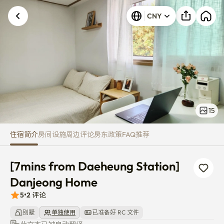
[7mins from Daeheung Station
发生未知错误。请重试。
CNY
15
住宿简介
房间
设施
周边
评论
房东
政策
FAQ
推荐
[7mins from Daeheung Station] 
Danjeong Home
5
•
2
评论
别墅
单独使用
已准备好 RC 文件