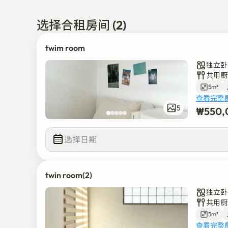
🚊 步行5个mins、松石大学站。 乘坐公交车6分钟
🚊 附近的公交车站、便利店和咖啡馆。

选择合租房间 (2)
* 我们有最短的合同期限。 入住前会发送固定规则。

twim room
* 如果您不需要床上用品，请告知我们。

独立卧
* 清洁费将在您离开后根据您的房间情况重新收取。

共用厨
* 公用设施不包括在内，由租户平均分担（分成1/0）

5m²
如有任何问题，请随时给我发消息！
查看完整
₩
550,
5
¥
550,00
选择日期
twin room(2)
独立卧
共用厨
5m²