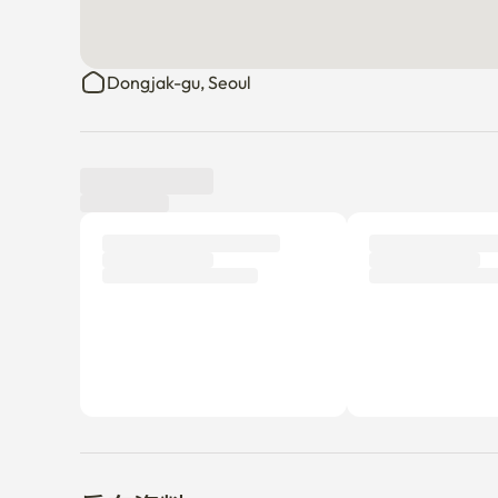
Dongjak-gu, Seoul
使用评价
新
目前还没有提交任何评论。
为什么不成为第一个撰写评论的租户呢？
房东资料
류연수 