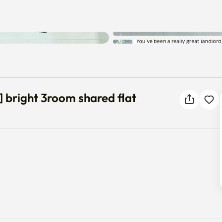
rby] bright 3room shared flat
] bright 3room shared flat
洁服务。

间都配备空调。
