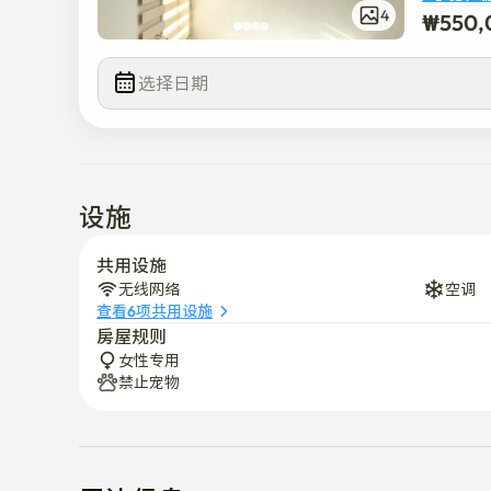
查看完整
₩
550,
4
¥
550,00
选择日期
设施
共用设施
无线网络
空调
查看6项共用设施
房屋规则
女性专用
禁止宠物