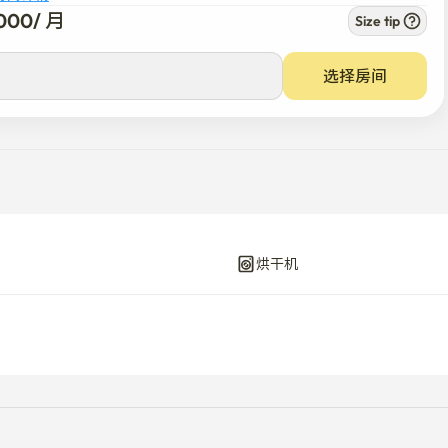
房间详情
000
/ 
月
Size tip
0
/ 
月
选择房间
烘干机