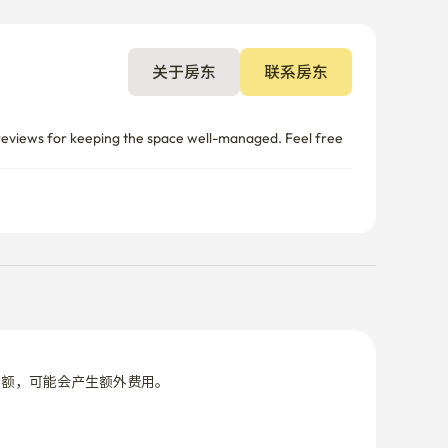
e reviews for keeping the space well-managed. Feel free 
限额，可能会产生额外费用。