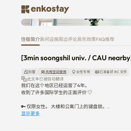
[3min soongshil univ. / CAU nea
住宿简介
房间
设施
周边
评论
房东
政策
FAQ
推荐
[3min soongshil univ. / CAU nearby
别墅
共用空间使用
女性专用
已准备好 RC 文件
此文本已被自动翻译
我们在这个地区已经运营了4年。 

收到了许多国际学生的正面评价 ♡

🔑 仅限女性。 大楼和公寓门上的键盘锁。

🔑 每层仅有一个单元确保隐私和安全。

显示更多
🧹提供每两周一次的共享空间（客厅、厨房、浴室）清
🔌包含洗衣机、烘干机、无线网络和净水器。 每个房