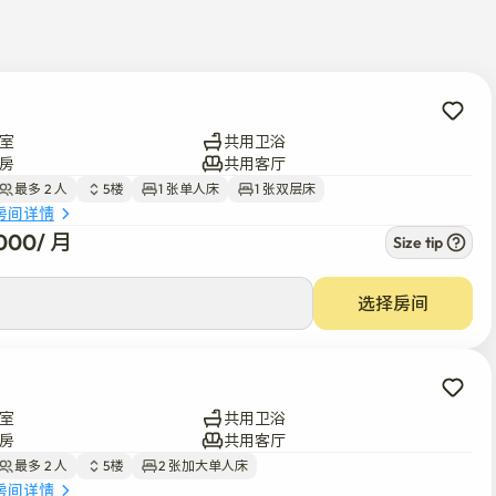
即可到达。乘坐地铁15分钟可到达江南区。

室
共用卫浴
房
共用客厅
最多 2 人
5楼
1 张单人床
1 张双层床
房间详情
000
/ 
月
Size tip
0
/ 
月
选择房间
室
共用卫浴
房
共用客厅
最多 2 人
5楼
2 张加大单人床