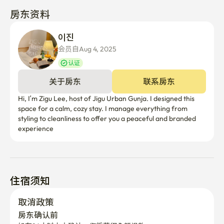
房东资料
이진 
会员自Aug 4, 2025
认证
关于房东
联系房东
Hi, I’m Zigu Lee, host of Jigu Urban Gunja. I designed this 
space for a calm, cozy stay. I manage everything from 
styling to cleanliness to offer you a peaceful and branded 
experience
住宿须知
取消政策
房东确认前