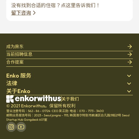
没有找到合适的住宿？点这里告诉我们！
留下咨询
成为房东
当前招聘信息
合作提案
Enko 服务
法律
搜索房源
关于Enko
床上用品
隐私政策
博客
服务条款
公司介绍
关于我们
帮助中心
© 2021 Enkorwithus。保留所有权利
取消与退款政策
招聘
营业注册号码：562 - 86 - 01724
·
CEO 吴正勋
·
电话：070 - 7173 - 3400
文化
邮购业务报告号码：2023 - Seoul jongno - 1113
,
韩国首尔特别市麻浦区白凡路31街21号 Seoul
Startup Hub Gongdeok 601室