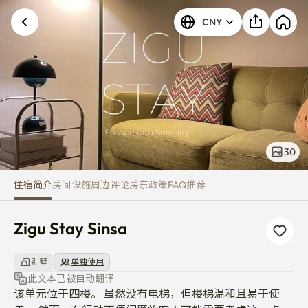
Zigu Stay Sinsa
CNY
发生未知错误。请重试。
30
住宿简介
房间
设施
周边
评论
房东
政策
FAQ
推荐
Zigu Stay Sinsa
别墅
单独使用
此文本已被自动翻译
该单元位于四楼。 虽然没有电梯，但楼梯温和且易于使