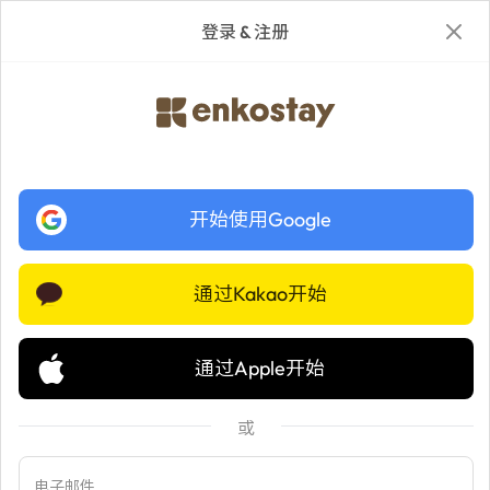
Enkostay | 在韩国，无需押金即可按月租赁住宿
App里体验更好
用App开始
登录 & 注册
注册
在韩国，无需押金
即可按月租赁
开始使用Google
的住宿
通过Kakao开始
迄今已有 名国际租客选择了 Enkostay
通过Apple开始
搜索位置
或
电子邮件