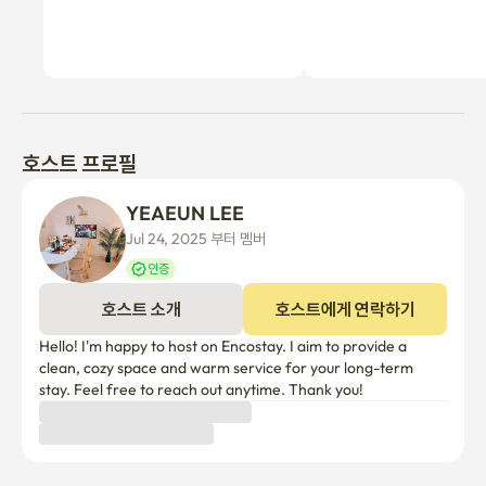
호스트 프로필
YEAEUN LEE
Jul 24, 2025 부터 멤버
인증
호스트 소개
호스트에게 연락하기
Hello! I'm happy to host on Encostay. I aim to provide a 
clean, cozy space and warm service for your long-term 
stay. Feel free to reach out anytime. Thank you!