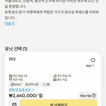
서울대학교, 신림역, 봉천역 근처에 위치한 아늑한 숙소에 오신 것
을 환영합니다.

유학생과 장기 여행객에게 적합한 가구가 완비된 투베드룸 아파트
입니다.

더보기
신림역(2호선)과 봉천역은 모두 도보로 5~10분 거리에 있습니다,

서울대학교까지 버스로 약 30분 정도 걸립니다.

(주요 버스: 관악02, 5513, 5511 등)

유닛 선택 (1)
대중교통 외에도 마트, 레스토랑, 편의점 등 생활 인프라가 도보 5분 
거리에 잘 갖춰져 있습니다.

302
13
Wi-Fi, 세탁기, 주방용품, 편안한 침대 등 일상용품이 완비되어 있
습니다

개인 침실 2개
개인 욕실 1개
서울의 지역 생활을 공부하고 휴식을 취하며 즐기기에 이상적인 장
개인 주방
개인 거실
40m²
최대 4명
3층
소입니다.

전체 방 상세 보기
₩
2,640,000
/ 
월
Size tip
서울에서의 편안하고 즐거운 삶을 즐기실 수 있도록 도와드리겠습
니다!
방 선택하기