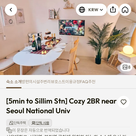
[5min to Sillim Stn] Cozy 2BR n
KRW
8
숙소 소개
방
편의시설
주변
리뷰
호스트
이용규정
FAQ
추천
[5min to Sillim Stn] Cozy 2BR near 
Seoul National Univ
단독주택
단독 사용
이 문장은 자동으로 번역되었습니다