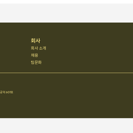
회사
회사 소개
채용
팀문화
공덕 601호