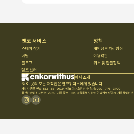
엔코 서비스
정책
스테이 찾기
개인정보 처리방침
베딩
이용약관
블로그
취소 및 환불정책
헬프 센터
회사 소개
© 이 곳의 모든 저작권은 엔코위더스에게 있습니다.
사업자 등록 번호: 562 - 86 - 01724
·
대표이사 오정훈
·
연락처: 070 - 7173 - 3400
통신판매업 신고번호: 2023 - 서울 종로 - 1113
,
서울특별시 마포구 백범로31길 21, 서울창업허브 