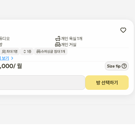
튜디오
개인 욕실 1개
방
개인 거실
최대 1명
1층
슈퍼싱글 침대 1개
세 보기
4,000
/ 
월
Size tip
방 선택하기