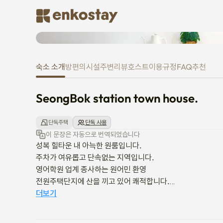
SeongBok station town house.
숙소 소개
방
편의시설
주변
리뷰
호스트
이용규정
FAQ
추천
SeongBok station town house.
단독주택
단독 사용
이 문장은 자동으로 번역되었습니다
성복 힐타운 내 아늑한 원룸입니다.

주차가 여유롭고 단속없는 지역입니다.

영어학원 업계 종사하는 원어민 환영

전원주택단지에 산을 끼고 있어 쾌적합니다.

도보 10분내에 지하철과 롯데몰, 롯데시네마, 대형마트(이마
더보기