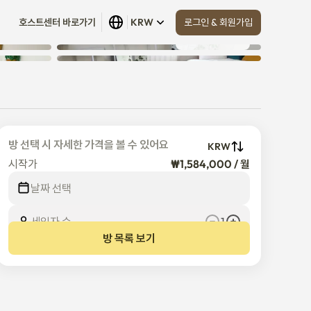
로그인 & 회원가입
호스트센터 바로가기
KRW
모두 보기
 (
16
)
방 선택 시 자세한 가격을 볼 수 있어요
KRW
시작가
₩1,584,000 / 월
날짜 선택
세입자 수
1
방 목록 보기