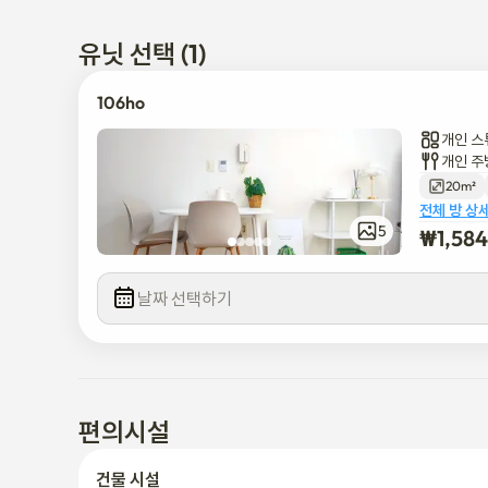
유닛 선택 (1)
106ho
개인 스
개인 주
20m²
전체 방 상
5
₩
1,58
날짜 선택하기
편의시설
건물 시설