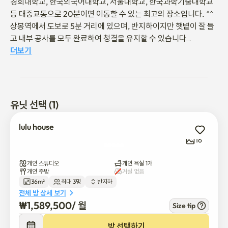
경희대학교, 한국외국어대학교, 서울대학교, 한국과학기술대학교 
등 대중교통으로 20분이면 이동할 수 있는 최고의 장소입니다. ^^

상봉역에서 도보로 5분 거리에 있으며, 반지하이지만 햇볕이 잘 들
고 내부 공사를 모두 완료하여 청결을 유지할 수 있습니다

우리는 더 깨끗하고 편안한 공간을 제공하기 위해 정기적으로 격리
더보기
를 실시할 것입니다

조용한 주거 지역에 위치해 있어서 조금만 걸어가면 코스트코와 좋
은 레스토랑이 많이 있습니다
유닛 선택 (1)
lulu house
16
개인 스튜디오
개인 욕실 1개
개인 주방
거실 없음
36m²
최대 3명
반지하
전체 방 상세 보기
₩
1,589,500
/ 
월
Size tip
방 선택하기