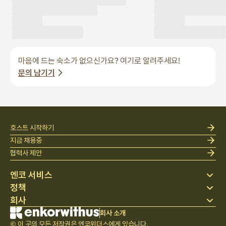
마음에 드는 숙소가 없으신가요? 여기로 알려주세요!
문의 남기기
호스트 시작하기
지금 채용중
협력사 제안
엔코 서비스
정책
스테이 찾기
회사
베딩
개인정보 처리방침
블로그
이용약관
회사 소개
회사 소개
헬프 센터
© 이 곳의 모든 저작권은 엔코위더스에게 있습니다.
취소 및 환불정책
채용