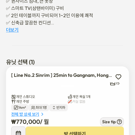
✅️ 퀸사이즈 침대, 큰 옷장

✅️ 스마트 TV(삼탠바이미) 구비

✅️ 2인 테이블까지 구비되어 1~2인 이용에 쾌적

✅️ 신축급 깔끔한 컨디션

더보기
- 계약이 확정되면 안내 문자를 드립니다

- 연장 문의는 별도 연락 부탁드립니다
유닛 선택 (1)
[ Line No.2 Sinrim ] 25min to Gangnam, Hongdae
15
개인 스튜디오
개인 욕실 1개
개인 주방
거실 없음
14m²
최대 1명
반지하
전체 방 상세 보기
₩
770,000
/ 
월
Size tip
방 선택하기