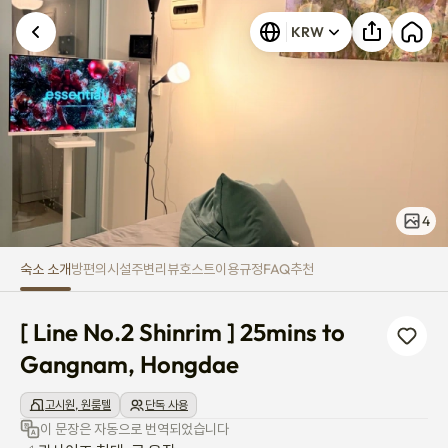
[ Line No.2 Shinrim ] 25mins 
KRW
4
숙소 소개
방
편의시설
주변
리뷰
호스트
이용규정
FAQ
추천
[ Line No.2 Shinrim ] 25mins to 
Gangnam, Hongdae
고시원, 원룸텔
단독 사용
이 문장은 자동으로 번역되었습니다