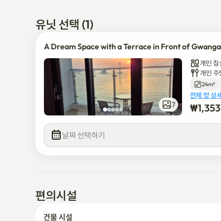
● 음식 옵션: 신선한 사시미, 해산물 요리, 돼지국밥부터 작은
도보 거리에 있습니다.
유닛 선택 (1)
A Dream Space with a Terrace in Front of Gwanga
개인 침
개인 주
24m²
전체 방 상
7
₩
1,35
날짜 선택하기
편의시설
건물 시설