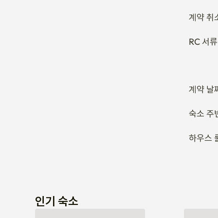
계약 취
RC 서
계약 날
숙소 주
하우스 
인기 숙소