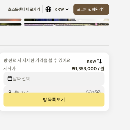
로그인 & 회원가입
호스트센터 바로가기
KRW
모두 보기
 (
8
)
방 선택 시 자세한 가격을 볼 수 있어요
KRW
시작가
₩1,353,000 / 월
날짜 선택
세입자 수
1
방 목록 보기