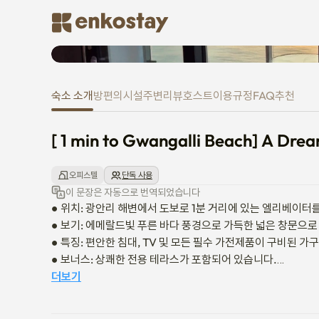
[ 1 min to Gwangalli Beach] A
숙소 소개
방
편의시설
주변
리뷰
호스트
이용규정
FAQ
추천
[ 1 min to Gwangalli Beach] A Dre
오피스텔
단독 사용
이 문장은 자동으로 번역되었습니다
● 위치: 광안리 해변에서 도보로 1분 거리에 있는 엘리베이터를
● 보기: 에메랄드빛 푸른 바다 풍경으로 가득한 넓은 창문으로
● 특징: 편안한 침대, TV 및 모든 필수 가전제품이 구비된 가
● 보너스: 상쾌한 전용 테라스가 포함되어 있습니다.

● 반려동물: 안타깝게도 반려동물은 허용되지 않습니다.

더보기
● 식사: 광안대교가 내려다보이는 바다 전망 해산물 레스토랑
지역 명소를 탐험해 보세요.
