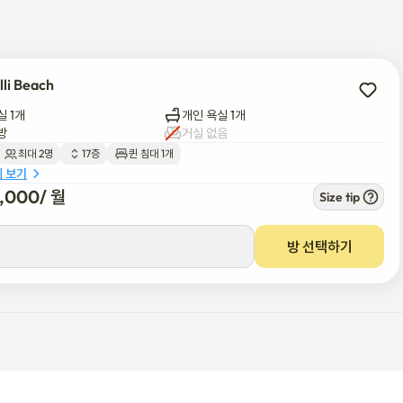
 조개국밥(재첩국), 돈가스, 이자카야, 중식까지 다양한 식사와 음료 옵션이 
lli Beach
실 1개
개인 욕실 1개
방
거실 없음
최대 2명
17층
퀸 침대 1개
세 보기
3,000
/ 
월
Size tip
방 선택하기