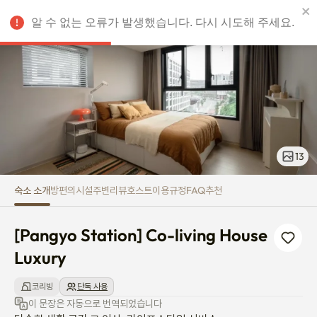
[Pangyo Station] Co-living Hou
알 수 없는 오류가 발생했습니다. 다시 시도해 주세요.
KRW
13
숙소 소개
방
편의시설
주변
리뷰
호스트
이용규정
FAQ
추천
[Pangyo Station] Co-living House 
Luxury
코리빙
단독 사용
이 문장은 자동으로 번역되었습니다