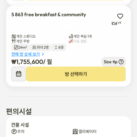
S 863 free breakfast & community
19
개인 스튜디오
개인 욕실 1개
개인 주방
거실 없음
24m²
최대 2명
8층
전체 방 상세 보기
₩
1,755,600
/ 
월
Size tip
방 선택하기
편의시설
건물 시설
주차
엘리베이터