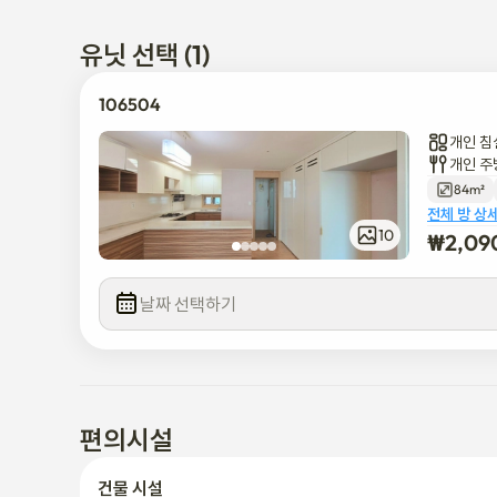
공동주택이므로 9시 이후 조용해주세요.

애완동물 금지입니다.
유닛 선택 (1)
106504
개인 침
개인 주
84m²
전체 방 상
10
₩
2,09
날짜 선택하기
편의시설
건물 시설