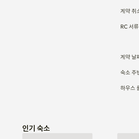
계약 취
RC 서
계약 날
숙소 주
하우스 
인기 숙소