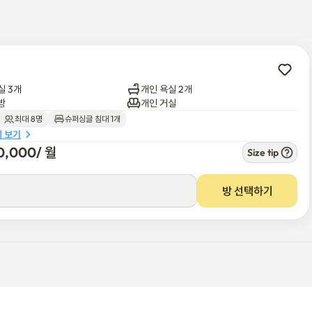
실 3개
개인 욕실 2개
방
개인 거실
최대 8명
슈퍼싱글 침대 1개
세 보기
0,000
/ 
월
Size tip
방 선택하기