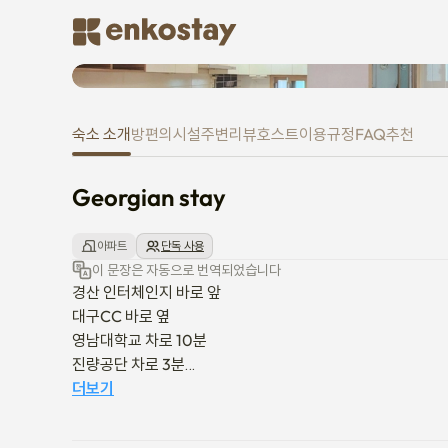
Georgian stay
숙소 소개
방
편의시설
주변
리뷰
호스트
이용규정
FAQ
추천
Georgian stay
아파트
단독 사용
이 문장은 자동으로 번역되었습니다
경산 인터체인지 바로 앞

대구CC 바로 옆

영남대학교 차로 10분

진량공단 차로 3분

더보기
전체 금연구역입니다.

흡연 적발시 15만원의 청소비 발생.
