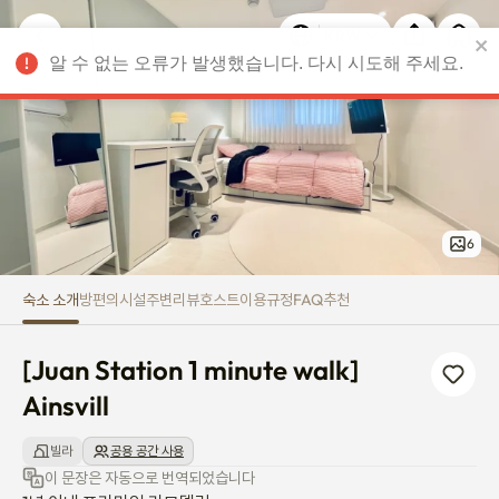
[Juan Station 1 minute walk] Ains
알 수 없는 오류가 발생했습니다. 다시 시도해 주세요.
KRW
6
숙소 소개
방
편의시설
주변
리뷰
호스트
이용규정
FAQ
추천
[Juan Station 1 minute walk] 
Ainsvill
빌라
공용 공간 사용
이 문장은 자동으로 번역되었습니다