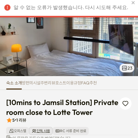
[10mins to Jamsil Station] Priv
알 수 없는 오류가 발생했습니다. 다시 시도해 주세요.
KRW
23
숙소 소개
방
편의시설
주변
리뷰
호스트
이용규정
FAQ
추천
[10mins to Jamsil Station] Private 
room close to Lotte Tower
5
•
1
리뷰
오피스텔
단독 사용
RC 서류 준비 완료