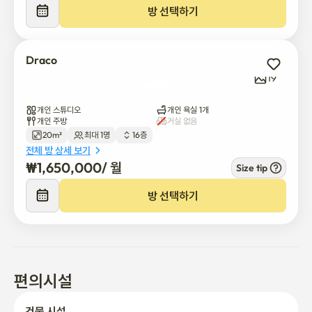
* OTT(개인 계정 넷플릭스, 유튜브 이용 가능)

방 선택하기
* 요리할 수 있고 모든 도구가 준비되었습니다.

* 편안하고 당신을 위해 머물고 싶은 공간을 준비했습니다.

Draco
📌 주변 환경

19
* 세 개의 지하철(잠실역 2호선, 몽촌토성역 8호선, 한성백제역 9호
선)과 인접해 있으며, 근처에 버스 정류장이 있습니다.

개인 스튜디오
개인 욕실 1개
* 건물 1층에는 편의점, 레스토랑, 카페가 있습니다.

개인 주방
거실 없음
20m²
최대 1명
16층
* 롯데 잠실타워, 올림픽공원, 롯데월드 등 서울의 유명 관광지를 도
전체 방 상세 보기
보로 볼 수 있으며, 인근에 푸드 스트리트가 있어 다양한 음식을 맛
₩
1,650,000
/ 
월
Size tip
볼 수 있습니다.

방 선택하기
📌 공과금 및 관리비

전기, 수도, 가스, 인터넷, 그리고 일반 유지비는 예약 시 별도로 설
정되어 함께 지불됩니다.

📌 가격

편의시설
웹사이트 가격과 관련하여 각 객실의 최소 사용 기간은 14일로 설정
되어 있습니다.

건물 시설