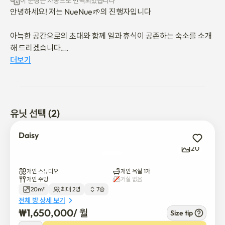
이 문장은 자동으로 번역되었습니다
안녕하세요! 저는 NueNue🌱의 진행자입니다

아늑한 공간으로의 초대와 함께 일과 휴식이 공존하는 숙소를 소개
해 드리겠습니다.

더보기
단순히 잠잘 곳을 찾는 대신, 머무는 동안 따뜻한 햇빛 아래서 휴식
을 취할 수 있는 특별한 공간을 제공합니다.

저희가 제공하는 두 공간은 독립적이며, 호스트들의 선호도가 동일
유닛 선택 (2)
한 풀옵션 스튜디오입니다.

Daisy
📌 구성

20
* 데이지 룸: 최대 2명(퀸 베드)

* 드라코 룸: 싱글 침대 이용 가능

개인 스튜디오
개인 욕실 1개
개인 주방
거실 없음
20m²
최대 2명
7층
📌 스페이스

전체 방 상세 보기
* 내장 가전제품(냉장고, 세탁기, 주방 인덕션)

₩
1,650,000
/ 
월
Size tip
* 기타 가전제품(TV, 전자레인지, 커피포트, 토스터)
