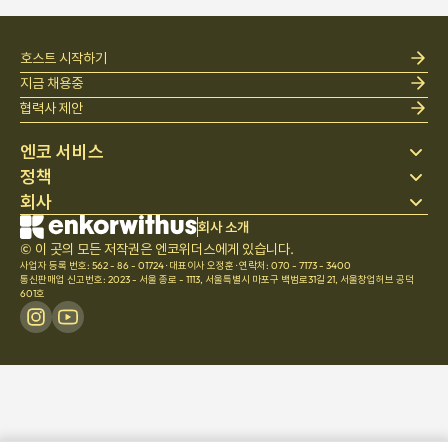
호스트 시작하기
지금 채용중
협력사 제안
엔코 서비스
정책
스테이 찾기
회사
베딩
개인정보 처리방침
블로그
이용약관
회사 소개
회사 소개
헬프 센터
© 이 곳의 모든 저작권은 엔코위더스에게 있습니다.
취소 및 환불정책
채용
사업자 등록 번호: 562 - 86 - 01724
·
대표이사 오정훈
·
연락처: 070 - 7173 - 3400
팀문화
통신판매업 신고번호: 2023 - 서울 종로 - 1113
,
서울특별시 마포구 백범로31길 21, 서울창업허브 공덕
601호