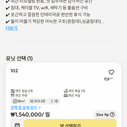
✔️ 최근 리모델링 완료, 첫 입주하는 감각적인 공간

✔️ 침대, 케이블 TV, wifi, 세탁기 등 풀옵션 구비

✔️ 포근하고 깔끔한 인테리어로 편안한 휴식 가능

✔️ 둘이 머물기 적당한 아늑한 구조(퀸침대1,싱글침대1)

더보기
✔️ 입주는 비대면으로 진행됩니다

✔️ 계약 확정 후 입주 및 이용안내 메시지 발송

✔️ 실내 금연 / 반려동물 출입 불가

✔️ 숙소 이용 중 시설 파손 시 손해배상 발생 가능

유닛 선택 (1)
최근 리모델링을 마친 신상 숙소로, 감성적인 분위기에서 첫 입주 
102
기분을 누리실 수 있습니다

11
✔️ 해방촌 중심에 위치해 있어 트렌디한 맛집과 카페, 소품샵, 갤러
리 등이 도보권에 밀집해 있습니다

개인 침실 2개
개인 욕실 1개
✔️ 근처 버스정류장에서 광화문, 명동, 서울역까지 15분 내외로 빠
개인 주방
개인 거실
38m²
최대 2명
1층
르게 연결됩니다

전체 방 상세 보기
✔️ 인근 경리단길과 남산둘레길은 도심 속 휴식을 찾는 이들에게 딱 
₩
1,540,000
/ 
월
Size tip
맞는 코스입니다

✔️ 숙소는 고지대에 있어 창문을 열면 남산타워뷰가 시원하게 펼쳐
방 선택하기