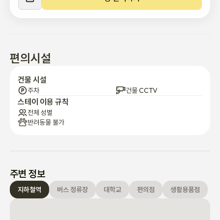
지는 뷰를 자랑합니다

✔️ 조용한 주택가에 위치해 장·단기 스테이 모두 편리하며, 서울 여
행 숙소로 적합합니다

✔️ 와이파이 및 생활가전 포함, 입주 후 바로 생활 가능합니다

✔️ 실내 흡연, 반려동물출입 및 숙소 훼손 , 오염 발생 시 실제 비용 
편의시설
기준 손해배상이 발생할 수 있으니 주의 부탁드립니다

건물 시설
️ ️ 해방촌·경리단길 인근, 도보 3분 버스정류장

주차
건물 CCTV
✔️ 광화문, 명동 등 도심 접근성 우수

스테이 이용 규칙
✔️ 남산둘레길·용산공원 인근 산책로 인접

전체 성별
반려동물 불가
✔️ 이태원역·녹사평역 도보 이동 가능
주변 정보
지하철역
버스 정류장
대학교
편의점
생활용품점