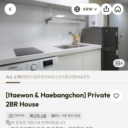
[Itaewon & Haebangchon] Priv
KRW
6
숙소 소개
방
편의시설
주변
리뷰
호스트
이용규정
FAQ
추천
[Itaewon & Haebangchon] Private 
2BR House
단독주택
단독 사용
RC 서류 준비 완료
이 문장은 자동으로 번역되었습니다