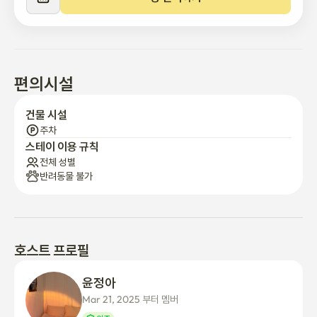
✅ 명동 및 종로 근처

✅ 핫플레이스 레스토랑 & 카페 줄 세우기

✅ 영화 등급 홈 시어터 

사진에 표시된 침구는 직접 제작된 것이므로 필요한 경우 별도로 문
편의시설
의해 주시기 바랍니다. 

건물 시설
다섯 계단 내려간 반지하이지만, 모든 방에 창문이 있어서 좋습니
주차
다.

스테이 이용 규칙
전체 성별
반려동물 불가
최근 쾌적한 공간으로 완벽한 리모델링을 완성하세요! 🛠
호스트 프로필
윤정아 
Mar 21, 2025 부터 멤버