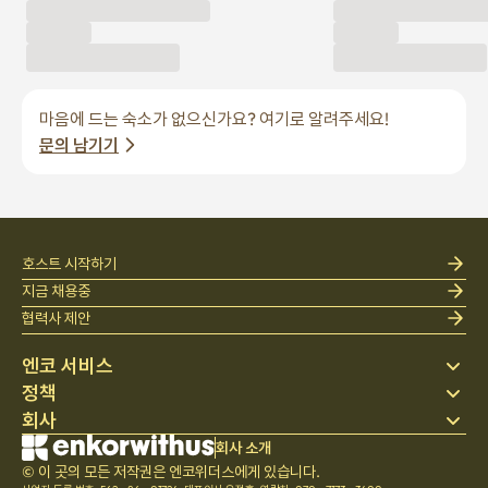
마음에 드는 숙소가 없으신가요? 여기로 알려주세요!
문의 남기기
호스트 시작하기
지금 채용중
협력사 제안
엔코 서비스
정책
스테이 찾기
회사
베딩
개인정보 처리방침
블로그
이용약관
회사 소개
회사 소개
헬프 센터
© 이 곳의 모든 저작권은 엔코위더스에게 있습니다.
취소 및 환불정책
채용
사업자 등록 번호: 562 - 86 - 01724
·
대표이사 오정훈
·
연락처: 070 - 7173 - 3400
팀문화
통신판매업 신고번호: 2023 - 서울 종로 - 1113
,
서울특별시 마포구 백범로31길 21, 서울창업허브 공덕
601호