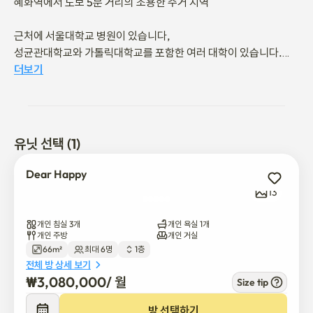
혜화역에서 도보 5분 거리의 조용한 주거 지역 

근처에 서울대학교 병원이 있습니다,

성균관대학교와 가톨릭대학교를 포함한 여러 대학이 있습니다.

명동은 역에서 8분 거리에 있으며, 주변 인프라도 훌륭합니다. 

더보기
감정적인 분위기 + 압도적인 위치! 

혜화역 5분, 영화관급 홈시어터 ✨

화이트 + 우드 톤 인테리어로 따뜻한 감성이 가득한 공간! 🏡

유닛 선택 (1)
빔 프로젝터도! 🎬 

Dear Happy
집에서 초대형 화면으로 영화를 볼 수 있습니다.

13
- 방 3개 + 욕실, 주방 및 거실 1개

개인 침실 3개
개인 욕실 1개
- 퀸 침대 2개, 슈퍼 싱글 침대 1개, 소파 침대 1개

개인 주방
개인 거실
66m²
최대 6명
1층
- 최대 8명까지 완벽하게 할 수 있습니다! (인원 수에 대한 추가 요금 
전체 방 상세 보기
없음)

₩
3,080,000
/ 
월
Size tip
✅ 혜화역에서 도보로 5분 거리!

방 선택하기