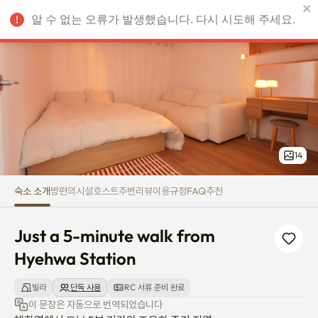
Just a 5-minute walk from Hye
알 수 없는 오류가 발생했습니다. 다시 시도해 주세요.
KRW
14
숙소 소개
방
편의시설
호스트
주변
리뷰
이용규정
FAQ
추천
Just a 5-minute walk from 
Hyehwa Station
빌라
단독 사용
RC 서류 준비 완료
이 문장은 자동으로 번역되었습니다