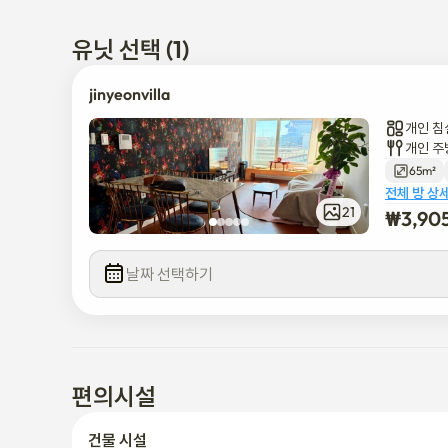
    - 퀸 사이즈 침대가 각각 있고 가벼운 잠자는 사람들을 위한
유닛 선택 (1)
    - 모니터, 노트북 스탠드, 매직 마우스, 매직 키보드가 장
jinyeonvilla
개인 침
    - 거실 + 주방(TV, 에어컨, 전자레인지, 밥솥, 에스프레
개인 주
기본 운동 세트.

65m²
전체 방 상
    - 소나기와 전기 비데 화장실이 있는 욕실

21
₩
3,90
    - 세탁기와 건조기, 건조대가 있는 베란다

날짜 선택하기
[교통]

    - 홍대입구역까지 도보로 약 10분 거리

편의시설
    - 버스 정류장에서 1분 거리에 있습니다: 주로 서울의 모
45분 내에 도착합니다.

건물 시설