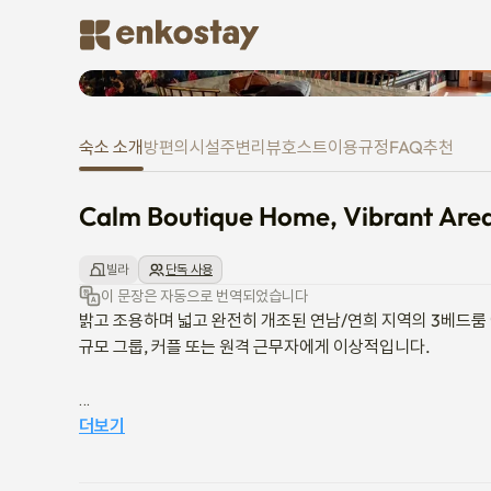
Calm Boutique Home, Vibrant Ar
숙소 소개
방
편의시설
주변
리뷰
호스트
이용규정
FAQ
추천
Calm Boutique Home, Vibrant Area • 
빌라
단독 사용
이 문장은 자동으로 번역되었습니다
밝고 조용하며 넓고 완전히 개조된 연남/연희 지역의 3베드룸 
규모 그룹, 커플 또는 원격 근무자에게 이상적입니다.

[아파트]

더보기
    - 65제곱미터/700제곱미터, 3층, 매우 밝고 가구가 완비된 