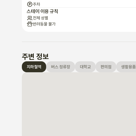
주차
스테이 이용 규칙
[이 동네]

전체 성별
반려동물 불가
    - 연남과 연희는 매우 젊고 창의적인 동네입니다. 바, 레스
파티로 매우 인기 있는 홍대에 도착할 것입니다.

    - 문 앞에는 등산할 수 있는 작은 산/언덕도 있습니다.

    - 편의점은 1분 안에 이용할 수 있습니다.

주변 정보
윙윙거리는 지역은 불과 1분 거리에 있지만, 집은 조용하고 
지하철역
버스 정류장
대학교
편의점
생활용품
면, 딱 맞는 곳에 오셨습니다.

질문이 있으시면 언제든지 여기로 연락해 주세요!