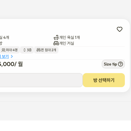
 커튼이 칠해진 침실 2개

착된 원격 근무자를 위한 사무실 - 직접 가져올 필요는 없습니다.

실 4개
개인 욕실 1개
소 머신, 식기세척기 등 주방 기기 포함), 요가 매트와 가벼운 웨이트를 포함한 
방
개인 거실
최대 4명
3층
퀸 침대 2개
세 보기
5,000
/ 
월
Size tip
방 선택하기
든 허브와 관심 있는 장소로 직접 연결됩니다. 인천으로 직행하는 공항버스는 