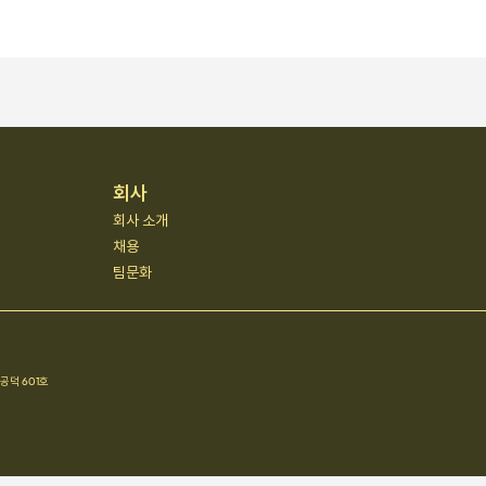
회사
회사 소개
채용
팀문화
공덕 601호