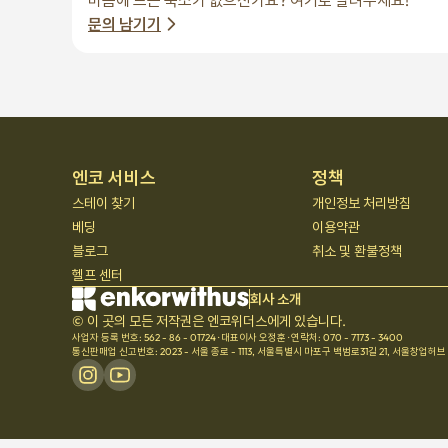
엔코 서비스
정책
스테이 찾기
개인정보 처리방침
베딩
이용약관
블로그
취소 및 환불정책
헬프 센터
회사 소개
© 이 곳의 모든 저작권은 엔코위더스에게 있습니다.
사업자 등록 번호: 562 - 86 - 01724
·
대표이사 오정훈
·
연락처: 070 - 7173 - 3400
통신판매업 신고번호: 2023 - 서울 종로 - 1113
,
서울특별시 마포구 백범로31길 21, 서울창업허브 