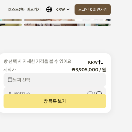
로그인 & 회원가입
호스트센터 바로가기
KRW
모두 보기
 (
16
)
방 선택 시 자세한 가격을 볼 수 있어요
KRW
시작가
₩3,905,000 / 월
날짜 선택
세입자 수
1
방 목록 보기