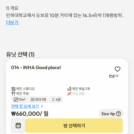
1) 개요

인하대학교에서 도보로 10분 거리에 있는 16.5㎡(약 178평방피트) 
규모의 집입니다. 근처에 식당과 편의점이 있습니다.

더보기
레이아웃에는 방, 화장실, 베란다가 포함되어 있으며, 싱글 침대는 
총 1개입니다.

유닛 선택 (1)
한 사람을 위한 간단한 스튜디오, 햇빛이 풍부하고 밝습니다.

이곳은 다른 누구와도 공유되지 않는 사적인 공간으로, 오직 당신이
014 - INHA Good place!
나 친구들만을 위한 공간입니다.

12
대부분의 이웃은 인하대학교 학생들이기 때문에 이 지역은 대체로 
안전하며 늦은 밤에도 안전하게 외출할 수 있습니다.

개인 스튜디오
개인 욕실 1개
개인 주방
거실 없음
17m²
최대 1명
4층
편의 시설:

전체 방 상세 보기
• 진공 청소기

₩
660,000
/ 
월
Size tip
• 세탁기

• 완비된 주방

방 선택하기
• 냉장고
