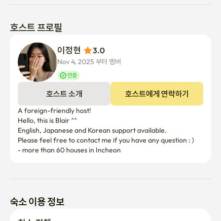
호스트 프로필
이정현 
3.0
Nov 4, 2025 부터 멤버
인증
호스트 소개
호스트에게 연락하기
A foreign-friendly host!

Hello, this is Blair ^^

English, Japanese and Korean support available. 

Please feel free to contact me if you have any question : ) 

- more than 60 houses in Incheon
숙소 이용 정보