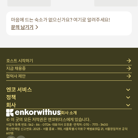
마음에 드는 숙소가 없으신가요? 여기로 알려주세요!
문의 남기기
호스트 시작하기
지금 채용중
협력사 제안
엔코 서비스
정책
스테이 찾기
회사
베딩
개인정보 처리방침
블로그
이용약관
회사 소개
회사 소개
헬프 센터
© 이 곳의 모든 저작권은 엔코위더스에게 있습니다.
취소 및 환불정책
채용
사업자 등록 번호: 562 - 86 - 01724
·
대표이사 오정훈
·
연락처: 070 - 7173 - 3400
팀문화
통신판매업 신고번호: 2023 - 서울 종로 - 1113
,
서울특별시 마포구 백범로31길 21, 서울창업허브 공덕
601호