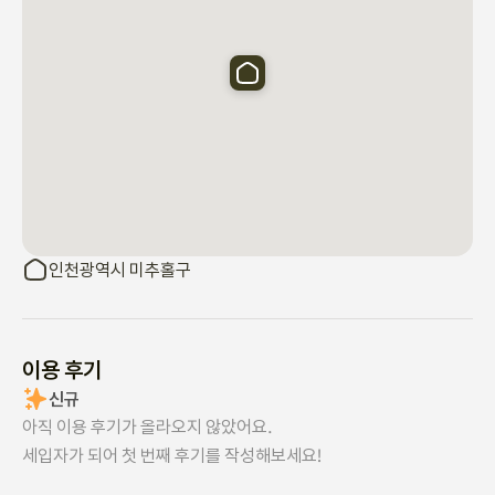
• 실내 금연.

• 애완동물 금지.

• 숙박 중에 도어 코드를 변경할 수 있습니다. 체크아웃 전에 원래 코
드로 복원해 주세요.

3) 교통수단

• 인하대학교까지 도보로 10분 거리.

• 버스 정류장과 매우 가깝습니다.

• 후안역까지 버스로 약 10~15분 정도 걸립니다. 버스는 대략 5분 
간격으로 운행됩니다.
인천광역시 미추홀구
이용 후기
신규
아직 이용 후기가 올라오지 않았어요.
세입자가 되어 첫 번째 후기를 작성해보세요!