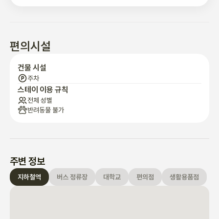
• 모든 침실의 에어컨

• 난방

• 청소 도구

• 넉넉한 식기류와 조리기구

편의시설
• 와이파이

건물 시설
호스트 노트

주차
• 호스트는 근처에 살고 있으며 무슨 일이 생기면 신속하게 대응할 
스테이 이용 규칙
수 있습니다.

전체 성별
반려동물 불가
• ARC(외국인 등록증) 신청에 대한 임대 계약서를 제공할 수 있습
니다.

• 영어, 일본어, 한국어로 소통 가능합니다.

• 진행자는 400명 이상의 교환학생을 유치한 경험이 있는 인하대
학교 졸업생입니다.

주변 정보
지하철역
버스 정류장
대학교
편의점
생활용품점
2) 체크인 및 하우스 규칙

• 입주는 일반적으로 셀프 체크인(비접촉식)입니다.

• 예약이 확정되면 자세한 주소와 안내를 알려드리겠습니다.

• 귀하의 도어 코드는 도착 전날 발송될 예정입니다.
