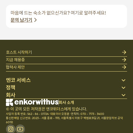
마음에 드는 숙소가 없으신가요? 여기로 알려주세요!
문의 남기기
호스트 시작하기
지금 채용중
협력사 제안
엔코 서비스
정책
스테이 찾기
회사
베딩
개인정보 처리방침
블로그
이용약관
회사 소개
회사 소개
헬프 센터
© 이 곳의 모든 저작권은 엔코위더스에게 있습니다.
취소 및 환불정책
채용
사업자 등록 번호: 562 - 86 - 01724
·
대표이사 오정훈
·
연락처: 070 - 7173 - 3400
팀문화
통신판매업 신고번호: 2023 - 서울 종로 - 1113
,
서울특별시 마포구 백범로31길 21, 서울창업허브 공덕
601호