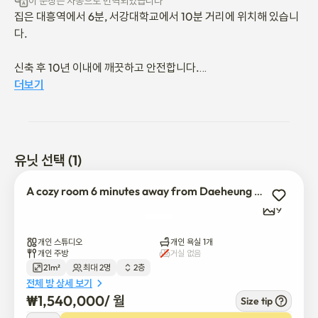
이 문장은 자동으로 번역되었습니다
집은 대흥역에서 6분, 서강대학교에서 10분 거리에 위치해 있습니
다.

신축 후 10년 이내에 깨끗하고 안전합니다.

더보기
주방, 깨끗한 욕실, 세탁기, 스마트 TV, 퀸 침대, 냉장고, 전자레인
지, 에어컨, 식탁이 있는 스튜디오 아파트입니다. 

다세대 주택이며 주차가 허용되지 않습니다.

유닛 선택 (1)
(엘리베이터 없음)

A cozy room 6 minutes away from Daeheung Station_Room 202
스마트 TV가 있어서 YouTube, Netflix 등을 시청할 수 있습니다. 

9
(단, 개인 소유 계정에 로그인해야 합니다.)
개인 스튜디오
개인 욕실 1개
개인 주방
거실 없음
21m²
최대 2명
2층
전체 방 상세 보기
₩
1,540,000
/ 
월
Size tip