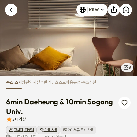
6min Daeheung & 10min Sogang
KRW
알 수 없는 오류가 발생했습니다. 다시 시도해 주세요.
6
숙소 소개
방
편의시설
주변
리뷰
호스트
이용규정
FAQ
추천
6min Daeheung & 10min Sogang 
Univ.
5
•
1
리뷰
고시원, 원룸텔
단독 사용
RC 서류 준비 완료