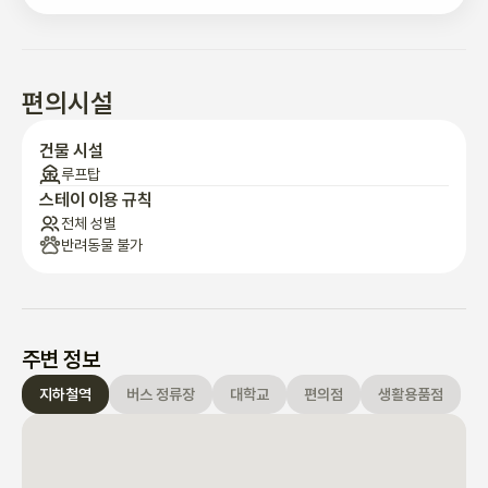
- 도심생활에 지치신분들 나만의 힐링 아지트공간이 필요하신분

- 전국최대 다이소 인근임

  제주도스타일 전국최대규모 편의점이용 자주 필요하신분 

-3층이나 옥상에서 대구 E월드 83타워보기  기차느낌같은 지상철
편의시설
가는거 한번씩보실분( 힐링 아주조용함)

건물 시설
루프탑
※몸만들어오셔서 생활할수있게 각종생활편리함

스테이 이용 규칙
전체 성별
반려동물 불가
 시내중심지권 차로2~5분거리  

 대구전지역 25분거리인 중심지효과

 지하철 1호선  3호선    도보2~5분거리

 버스편도많음

주변 정보
 주위에 생활편의시설 먹거리 많음

지하철역
버스 정류장
대학교
편의점
생활용품점
대구 BTS거리에 위치하며

최고의 핫번화가   동성로  교동
