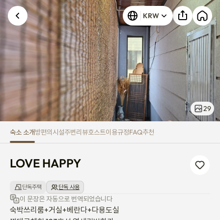
LOVE HAPPY
KRW
29
숙소 소개
방
편의시설
주변
리뷰
호스트
이용규정
FAQ
추천
LOVE HAPPY
단독주택
단독 사용
이 문장은 자동으로 번역되었습니다
숙박쓰리룸+거실+베란다+다용도실
