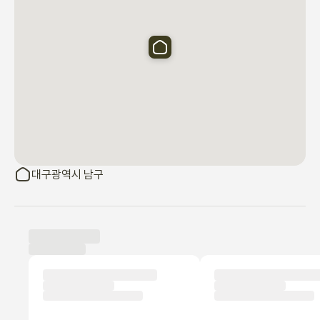
현대백화점 동아쇼핑  롯데백화점

E월드  성당못  수성못

두류공원  앞산공원

대봉동 김광석거리

대구최대 야시장 서문시장  서남시장 칠성시장 가까운곳에 위치합
니다

☆ 따뜻하고 편한 집에서 편안히 머물다 가시길 바랍니다.
대구광역시 남구