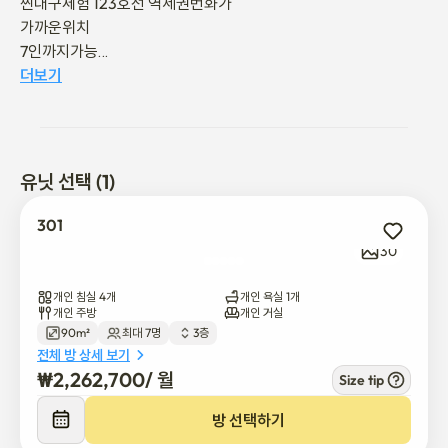
찐대구체험 123호선 역세권번화가

가까운위치

7인까지가능

더보기
🩵대구  stay-- 》러브해피 《-- 심쿵숙박💓

💓대구관광오셔서 대구주택문화와 생활권을 

유닛 선택 (1)
※ 저희집은 아래와 같은 분들이 문의를 많이하십니다

301
- 해외거주하다 잠시 들어오시는 분

30
- 기존 집 인테리어 공사기간또는    이사관계로 단기 머무를 곳 필요
하신분

개인 침실 4개
개인 욕실 1개
- 대구중심가 교통편리한곳 시장 자주이용하시는 분

개인 주방
개인 거실
90m²
최대 7명
3층
- 가족단위로 여행하는데 호텔이 

전체 방 상세 보기
   조금 번거럽고 왠지뭔가 불편하신 분

₩
2,262,700
/ 
월
Size tip
- 대구에 파견되어 1~3개월 내집같은 

단기 숙박이 필요하신 분

방 선택하기
-5인이상 독립적인공간이 필요하신분들
