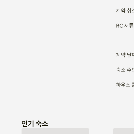
계약 취
RC 서
계약 날
숙소 주
하우스 
인기 숙소