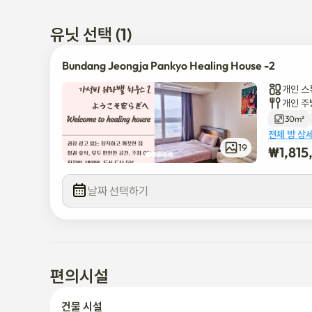
무료 WiFi / Neflix

유닛 선택 (1)
정자역 도보 5분

판교역 3분 (1정거장)

Bundang Jeongja Pankyo Healing House -2
강남역 17분

개인 스
개인 주
네이버본사, 두산 도보 5분

30m²
서울대병원, 분당제생병원 차로 5분

전체 방 상
19
₩
1,81
일정과 비용 유연한 협의 가능합니다!
날짜 선택하기
편의시설
건물 시설