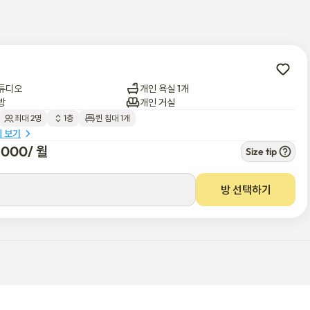
튜디오
개인 욕실 1개
방
개인 거실
최대 2명
1층
퀸 침대 1개
세 보기
5,000
/ 
월
Size tip
방 선택하기