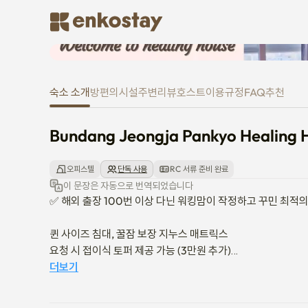
Bundang Jeongja Pankyo Heali
숙소 소개
방
편의시설
주변
리뷰
호스트
이용규정
FAQ
추천
Bundang Jeongja Pankyo Healing 
오피스텔
단독 사용
RC 서류 준비 완료
이 문장은 자동으로 번역되었습니다
✅ 해외 출장 100번 이상 다닌 워킹맘이 작정하고 꾸민 최적의 
퀸 사이즈 침대, 꿀잠 보장 지누스 매트릭스

요청 시 접이식 토퍼 제공 가능 (3만원 추가)

넓은 책상 의자, 소파

더보기
건조기 겸용 세탁기, 조리도구

에어컨필터, 세탁조 청소 완료
