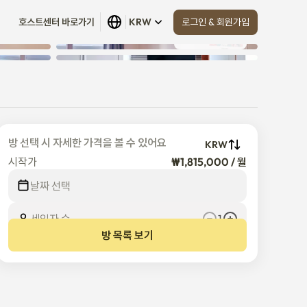
로그인 & 회원가입
호스트센터 바로가기
KRW
모두 보기
 (
17
)
방 선택 시 자세한 가격을 볼 수 있어요
KRW
시작가
₩1,815,000 / 월
날짜 선택
세입자 수
1
방 목록 보기