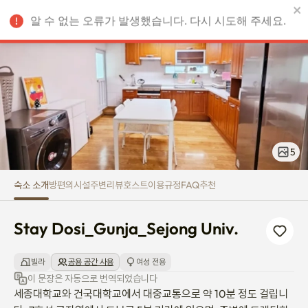
Stay Dosi_Gunja_Sejong Univ.
알 수 없는 오류가 발생했습니다. 다시 시도해 주세요.
KRW
5
숙소 소개
방
편의시설
주변
리뷰
호스트
이용규정
FAQ
추천
Stay Dosi_Gunja_Sejong Univ.
빌라
공용 공간 사용
여성 전용
이 문장은 자동으로 번역되었습니다
세종대학교와 건국대학교에서 대중교통으로 약 10분 정도 걸립니