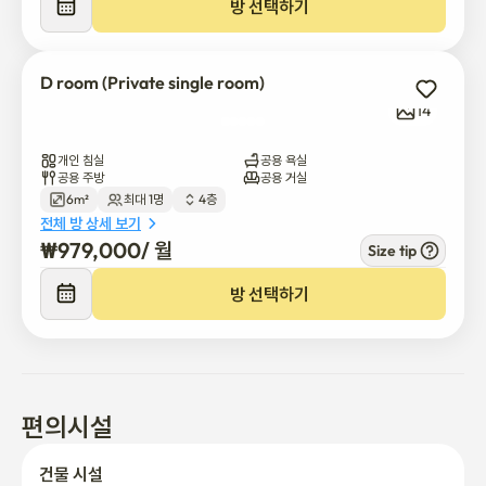
방 선택하기
D room (Private single room)
14
개인 침실
공용 욕실
공용 주방
공용 거실
6m²
최대 1명
4층
전체 방 상세 보기
₩
979,000
/ 
월
Size tip
방 선택하기
편의시설
건물 시설