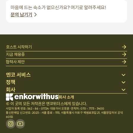
마음에 드는 숙소가 없으신가요? 여기로 알려주세요!
문의 남기기
호스트 시작하기
지금 채용중
협력사 제안
엔코 서비스
정책
스테이 찾기
회사
베딩
개인정보 처리방침
블로그
이용약관
회사 소개
회사 소개
헬프 센터
© 이 곳의 모든 저작권은 엔코위더스에게 있습니다.
취소 및 환불정책
채용
사업자 등록 번호: 562 - 86 - 01724
·
대표이사 오정훈
·
연락처: 070 - 7173 - 3400
팀문화
통신판매업 신고번호: 2023 - 서울 종로 - 1113
,
서울특별시 마포구 백범로31길 21, 서울창업허브 공덕
601호