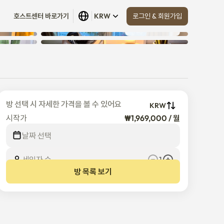
로그인 & 회원가입
호스트센터 바로가기
KRW
모두 보기
 (
23
)
방 선택 시 자세한 가격을 볼 수 있어요
KRW
시작가
₩1,969,000 / 월
날짜 선택
세입자 수
1
방 목록 보기