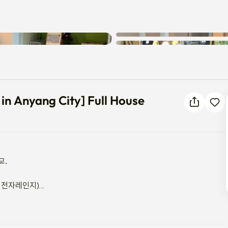
on in Anyang City] Full House
in Anyang City] Full House
.

 전자레인지)
