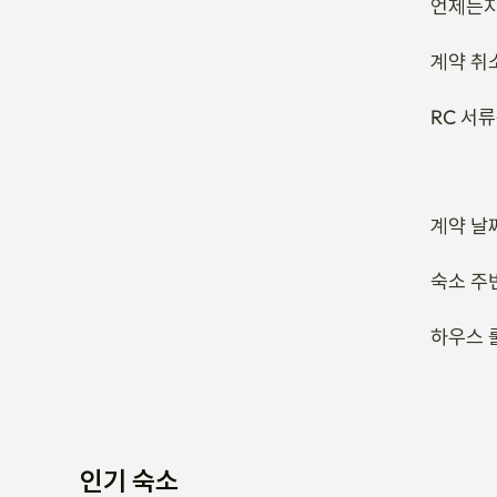
언제든지
계약 취
RC 서
계약 날
숙소 주
하우스 
인기 숙소