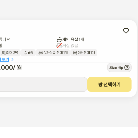
리겠습니다.

 CCTV가 설치되어 있습니다.

튜디오
개인 욕실 1개
수하물 보관이 가능합니다.
방
거실 없음
최대 2명
6층
슈퍼싱글 침대 1개
2층 침대 1개
세 보기
9,000
/ 
월
Size tip
방 선택하기