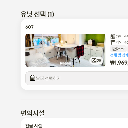
✅ 강남역과 서울역에서 40분 이내

- 체크인 당일, 예약이 확정되면 디지털 도어락 코드를 보내드
유닛 선택 (1)
- 요청 및 사전 예약 시 주차가 가능합니다.

- 최대 수용 인원은 2명입니다.

607
- 안전하고 안전한 숙박을 위해 입구와 주차 구역 밖에 24시간
개인 스
- 최첨단 드럼 세탁기와 건조대가 있습니다. - 사전 요청 시 
개인 주
26m²
전체 방 상
25
₩
1,96
날짜 선택하기
편의시설
건물 시설