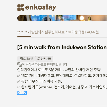
[5 min walk from Indukwon Stati
숙소 소개
방
편의시설
주변
리뷰
호스트
이용규정
FAQ
추천
[5 min walk from Indukwon Station 
오피스텔
단독 사용
이 문장은 자동으로 번역되었습니다
인덕원역에서 도보로 5분 거리 - 나만의 완벽한 개인 주택!

✅ 15분 거리. 대림대학교, 안양대학교, 성결대학교, 한자대학교
✅ 공항 리무진 버스 이용 가능.

✅ 완비된 가구(washer, 건조기, 에어컨, 냉장고, 가스레인지,
✅ 330개 이상의 채널 / 넷플릭스 / 스마트 TV / 고속 Wi-Fi

더보기
✅ 셀프 체크인, 비접촉 체크인.

✅ 도보 1분 거리, 편의점, 올리브영, 카페 거리, 지역 레스토랑,
