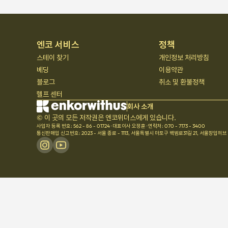
엔코 서비스
정책
스테이 찾기
개인정보 처리방침
베딩
이용약관
블로그
취소 및 환불정책
헬프 센터
회사 소개
© 이 곳의 모든 저작권은 엔코위더스에게 있습니다.
사업자 등록 번호: 562 - 86 - 01724
·
대표이사 오정훈
·
연락처: 070 - 7173 - 3400
통신판매업 신고번호: 2023 - 서울 종로 - 1113
,
서울특별시 마포구 백범로31길 21, 서울창업허브 