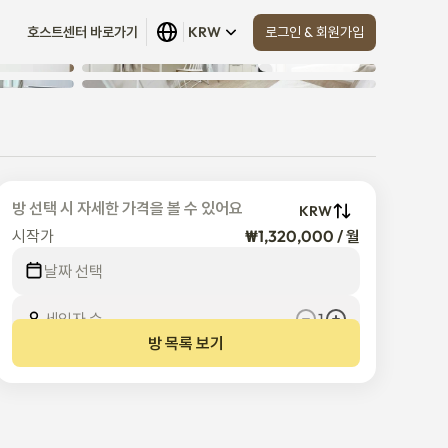
로그인 & 회원가입
호스트센터 바로가기
KRW
모두 보기
 (
6
)
방 선택 시 자세한 가격을 볼 수 있어요
KRW
시작가
₩1,320,000 / 월
날짜 선택
세입자 수
1
방 목록 보기