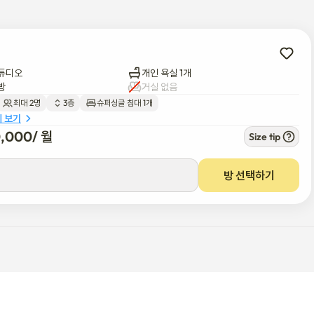
튜디오
개인 욕실 1개
방
거실 없음
최대 2명
3층
슈퍼싱글 침대 1개
세 보기
0,000
/ 
월
Size tip
방 선택하기