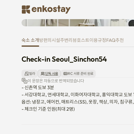
Check-in Seoul_Sinchon54
숙소 소개
방
편의시설
주변
리뷰
호스트
이용규정
FAQ
추천
Check-in Seoul_Sinchon54
빌라
단독 사용
RC 서류 준비 완료
이 문장은 자동으로 번역되었습니다
- 신촌역 도보 3분

- 서강대학교, 연세대학교, 이화여자대학교, 홍익대학교 도보 10
옵션: 냉장고, 에어컨, 매트리스(SS), 옷장, 책상, 의자, 침구류
- 체크인 기준 인원(최대 2명)