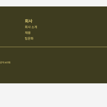
회사
회사 소개
채용
팀문화
공덕 601호