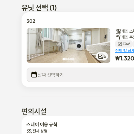
유닛 선택 (1)
302
개인 스
개인 주
23m²
전체 방 상
6
₩
1,32
날짜 선택하기
편의시설
스테이 이용 규칙
전체 성별