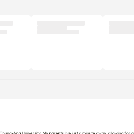
hung-Ang University. My parents live just a minute away, allowing for qu