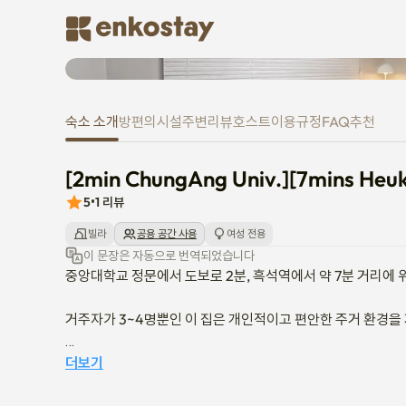
[2min ChungAng Univ.][7mins 
숙소 소개
방
편의시설
주변
리뷰
호스트
이용규정
FAQ
추천
[2min ChungAng Univ.][7mins Heu
5
•
1
리뷰
빌라
공용 공간 사용
여성 전용
이 문장은 자동으로 번역되었습니다
중앙대학교 정문에서 도보로 2분, 흑석역에서 약 7분 거리에 
거주자가 3~4명뿐인 이 집은 개인적이고 편안한 주거 환경을 
호스트는 흑석동에서 태어나고 자랐으며 개인적으로 부동산을 
더보기
긴급한 상황 발생 시 즉시 도움을 받을 수 있습니다.
