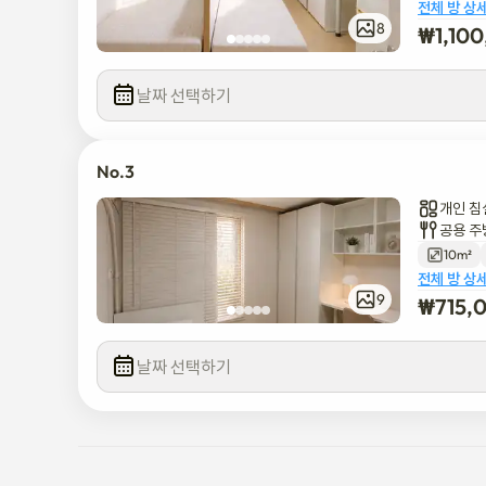
앙대학교 병원은 도보로 3분 거리에 있습니다.

전체 방 상
8
₩
1,10
그 동네는 안전하고 활기차며, 많은 중앙대학교 학생들이 이 지
내에서 필요한 모든 것을 찾을 수 있습니다. 😊
날짜 선택하기
No.3
개인 침
공용 주
10m²
전체 방 상
9
₩
715,
날짜 선택하기