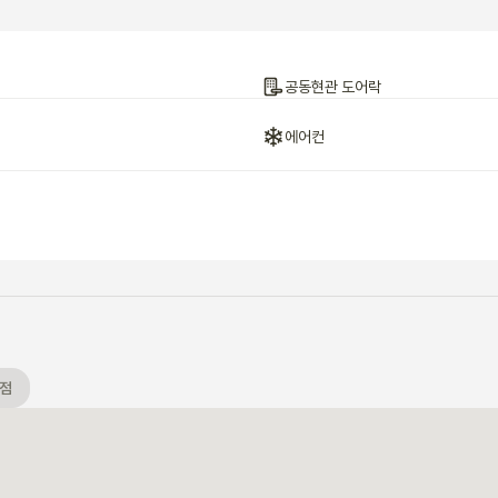
공동현관 도어락
에어컨
점