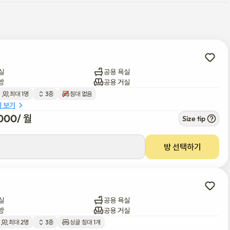
하기 위해 노력하고 있습니다. 😊

부동산에 출입할 수 있습니다.

실
공용 욕실
 등 방 안에서 큰 소리가 나지 않도록 주의해 주세요. 이어폰이나 헤드폰
방
공용 거실
최대 1명
3층
침대 없음
.

세 보기
000
/ 
월
Size tip
 유지할 수 있도록 도와주세요.

방 선택하기
실
공용 욕실
방
공용 거실
설을 도보로 5분 이내에 이용할 수 있는 편리한 위치에 있습니다. 또한 중
최대 2명
3층
싱글 침대 1개