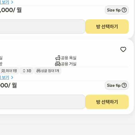
세 보기
0,000
/ 
월
Size tip
역에 살고 있습니다. 학생이든 교환학생이든, 장기 방문자이든 도보 거리 
방 선택하기
실
공용 욕실
방
공용 거실
최대 1명
3층
싱글 침대 1개
세 보기
000
/ 
월
Size tip
방 선택하기