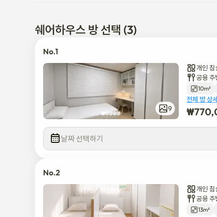
저희는 모든 고객님들께 안전하고 청결하며 환영받는 집을 제공
쉐어하우스 방 선택 (3)
하우스 규칙

No.1
* 방문객은 엄격히 금지되어 있습니다. 등록된 거주자만 해당 
개인 침
* 큰 소리로 말하거나 스피커를 통해 강의나 동영상을 시청하는
공용 주
을 추천합니다.

10m²
* 공유 공간을 항상 깨끗하고 깔끔하게 유지해 주시기 바랍니다
전체 방 상
* 재활용 지침에 따라 쓰레기를 적절히 분리하고 처리하세요.

9
₩
770,
* 다른 주민들을 배려하고 모두가 조용하고 편안한 생활 환경을
날짜 선택하기
협조와 이해에 감사드립니다. 😊

동네 & 위치

No.2
숙소는 건물 3층에 위치해 있으며 엘리베이터는 없습니다.

개인 침
공용 주
올리브영, 스타벅스, 맥도날드, 서브웨이, 공차 등 주요 편의시
13m²