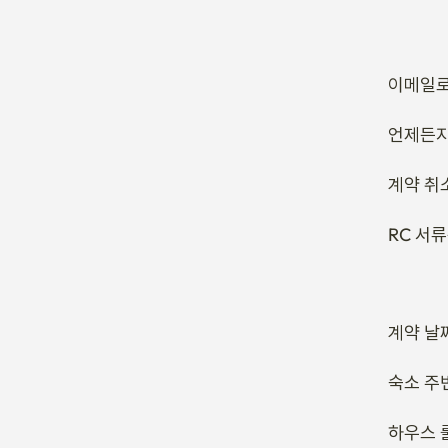
계약 취
RC 서
계약 날
숙소 주
하우스 
인기 숙소