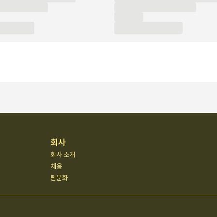
회사
회사 소개
채용
팀문화
공덕 601호