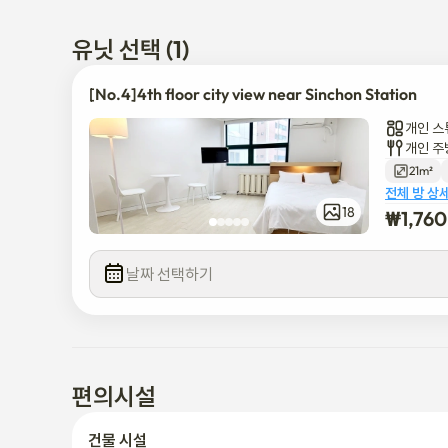
✅️32인치 TV, 250개의 채널, 무료 Wi-Fi.

✅️전체 길이의 거울.

유닛 선택 (1)
✅입주는 비대면입니다. 체크인 당일에 비밀번호를 제공해 드
✅계약이 확정되면 입주 및 사용 지침이 포함된 메시지를 보내
[No.4]4th floor city view near Sinchon Station
✅pets은 허용되지 않습니다.

개인 스
✅담배를 피우다가 적발되면 체크아웃 시 특별 청소비 30만 원
개인 주
✅ 공중위생관리법에 따라 화장지와 같은 세면도구는 제공되지
21m²
✅ 재산의 손상 또는 오염은 보상 수수료를 부과합니다.

전체 방 상
✅ 철저하게 청소되었으며 즉시 입주할 준비가 되었습니다.

18
₩
1,76
✅ 신촌역 (2호선)은 도보로 1분 거리에 있습니다.

✅ 집 앞 버스 정류장에서 강남으로 가는 버스가 있습니다.

날짜 선택하기
📢 간선, 지선, 급행, 광역, 좌석, 공항 버스

✅ 택시를 잡는 것은 매우 편리합니다.

✅ 근처에 공영 주차장이 많이 있습니다.

✅ 교통이 매우 편리합니다.

✅️모든 공과금은 관리비에 포함되어 있습니다.
편의시설
건물 시설