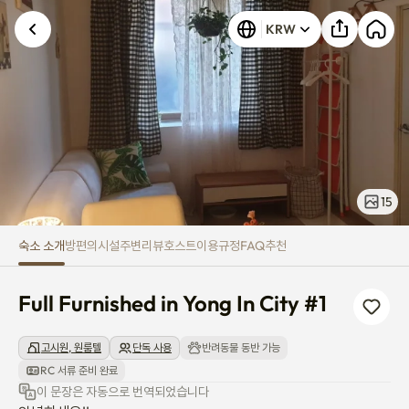
Full Furnished in Yong In City #1
KRW
15
숙소 소개
방
편의시설
주변
리뷰
호스트
이용규정
FAQ
추천
Full Furnished in Yong In City #1
고시원, 원룸텔
단독 사용
반려동물 동반 가능
RC 서류 준비 완료
이 문장은 자동으로 번역되었습니다