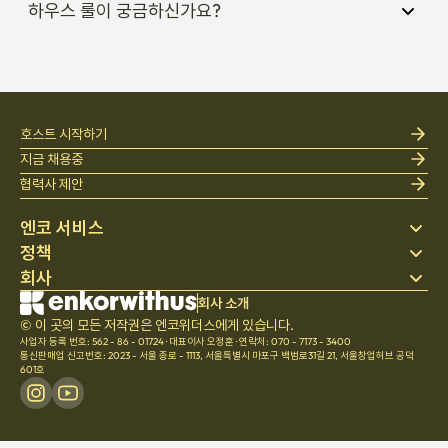
하우스 룰이 궁금하신가요?
호스트 시작하기
지금 채용중
협력사 제안
엔코 서비스
정책
스테이 찾기
회사
베딩
개인정보 처리방침
블로그
이용약관
회사 소개
회사 소개
헬프 센터
© 이 곳의 모든 저작권은 엔코위더스에게 있습니다.
취소 및 환불정책
채용
사업자 등록 번호: 562 - 86 - 01724
·
대표이사 오정훈
·
연락처: 070 - 7173 - 3400
팀문화
통신판매업 신고번호: 2023 - 서울 종로 - 1113
,
서울특별시 마포구 백범로31길 21, 서울창업허브 공덕
601호