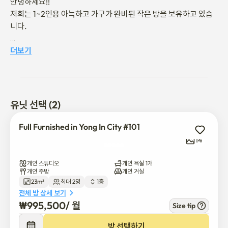
안녕하세요!! 

저희는 1~2인용 아늑하고 가구가 완비된 작은 방을 보유하고 있습
니다. 

강남역에서 버스로 30분 거리. 

더보기
기흥역 수인-분당선까지 도보로 10분 거리. 

한국민속촌은 차로 10분 거리에 있습니다. 

에버랜드도 영인에 있습니다. 

유닛 선택 (2)
집 근처에 강남대학교와 경희대학교가 있습니다. 

Full Furnished in Yong In City #101
언제든지 저에게 연락해 주세요! 

14
저는 영어로 의사소통할 수 있습니다. 

개인 스튜디오
개인 욕실 1개
예약 일정이 정기적으로 업데이트되지 않을 수 있으므로 빈 자리 상
개인 주방
개인 거실
23m²
최대 2명
1층
태를 확인하려면 저에게 연락해 주세요.
전체 방 상세 보기
₩
995,500
/ 
월
Size tip
방 선택하기