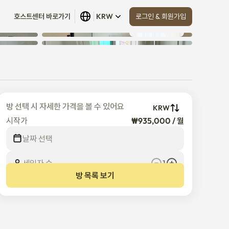
로그인 & 회원가입
호스트센터 바로가기
KRW
모두 보기
 (
14
)
방 선택 시 자세한 가격을 볼 수 있어요
KRW
시작가
₩935,000 / 월
날짜 선택
세입자 수
1
방 목록 보기