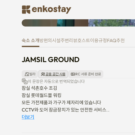
JAMSIL GROUND
숙소 소개
방
편의시설
주변
리뷰
호스트
이용규정
FAQ
추천
JAMSIL GROUND
빌라
공용 공간 사용
RC 서류 준비 완료
이 문장은 자동으로 번역되었습니다
잠실 석촌호수 조깅

잠실 롯데월드몰 워킹

모든 가전제품과 가구가 제자리에 있습니다

CCTV와 도어 잠금장치가 있는 안전한 서비스

새로운 오프닝

더보기
잠실과 강남 간 이동이 편리합니다
