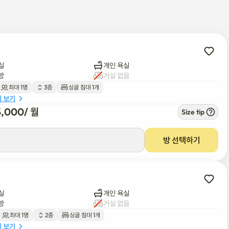
실
개인 욕실
방
거실 없음
최대 1명
3층
싱글 침대 1개
세 보기
5,000
/ 
월
Size tip
방 선택하기
실
개인 욕실
방
거실 없음
최대 1명
2층
싱글 침대 1개
세 보기