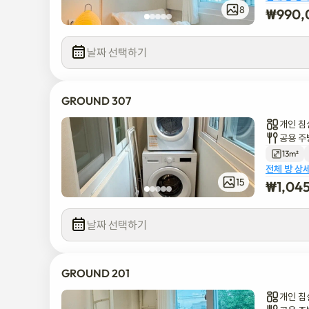
8
₩
990,
날짜 선택하기
GROUND 307
개인 침
공용 주
13m²
전체 방 상
15
₩
1,04
날짜 선택하기
GROUND 201
개인 침