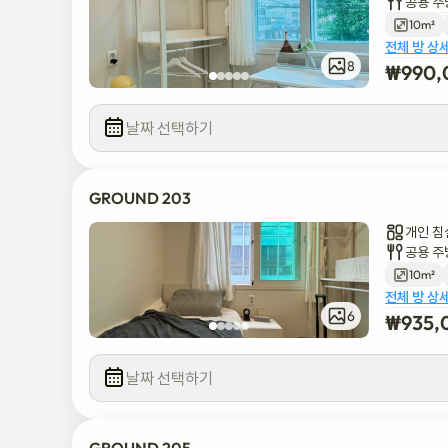
공용 주
10m²
전체 방 상
8
₩
990,
날짜 선택하기
GROUND 203
개인 침
공용 주
10m²
전체 방 상
6
₩
935,
날짜 선택하기