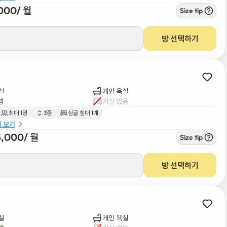
000
/ 
월
Size tip
방 선택하기
실
개인 욕실
방
거실 없음
최대 1명
3층
싱글 침대 1개
세 보기
5,000
/ 
월
Size tip
방 선택하기
실
개인 욕실