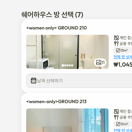
석촌 고분(9호선)역까지 도보 1분 거리

코엑스까지 대중교통으로 20분 소요

쉐어하우스 방 선택 (7)
대중교통으로 석촌역까지 10분 소요

<women only> GROUND 210
*늦은 밤에는 전화 통화가 허용되지 않습니다

개인 침
*방문객은 입장할 수 없습니다
공용 주
13m²
전체 방 상
11
₩
1,04
날짜 선택하기
<women-only>GROUND 213
개인 침
공용 주
10m²
전체 방 상