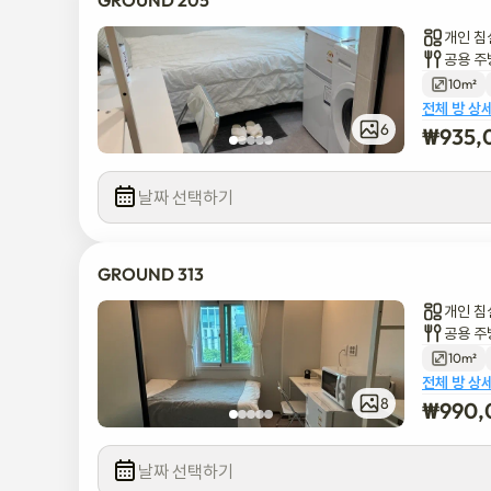
GROUND 205
개인 침
공용 주
10m²
전체 방 상
6
₩
935,
날짜 선택하기
GROUND 313
개인 침
공용 주
10m²
전체 방 상
8
₩
990,
날짜 선택하기