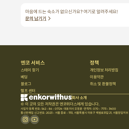
마음에 드는 숙소가 없으신가요? 여기로 알려주세요!
문의 남기기
엔코 서비스
정책
스테이 찾기
개인정보 처리방침
베딩
이용약관
블로그
취소 및 환불정책
헬프 센터
회사 소개
© 이 곳의 모든 저작권은 엔코위더스에게 있습니다.
사업자 등록 번호: 562 - 86 - 01724
·
대표이사 오정훈
·
연락처: 070 - 7173 - 3400
통신판매업 신고번호: 2023 - 서울 종로 - 1113
,
서울특별시 마포구 백범로31길 21, 서울창업허브 