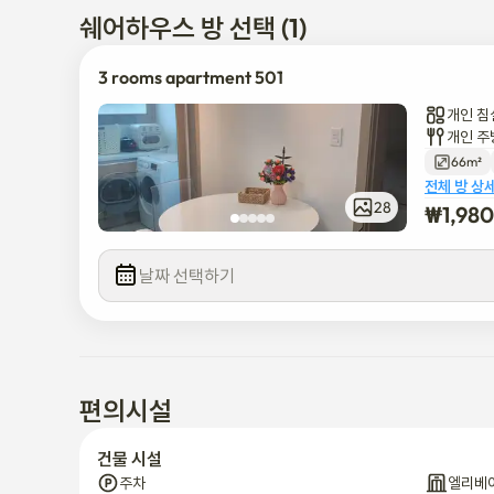
쉐어하우스 방 선택 (1)
3 rooms apartment 501
개인 침
개인 주
66m²
전체 방 상
28
₩
1,98
날짜 선택하기
편의시설
건물 시설
주차
엘리베