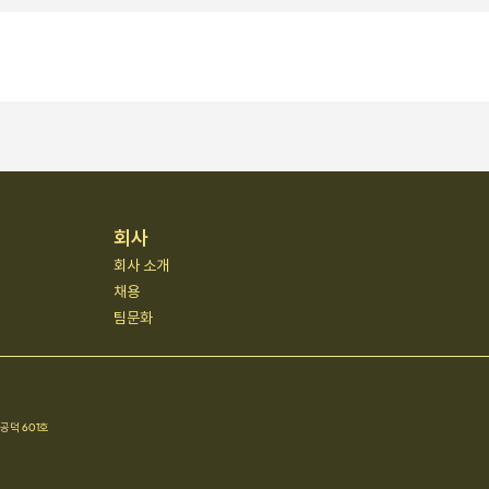
회사
회사 소개
채용
팀문화
공덕 601호