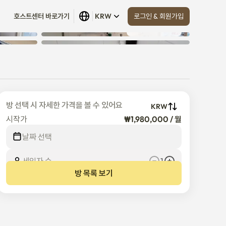
로그인 & 회원가입
호스트센터 바로가기
KRW
모두 보기
 (
27
)
n
방 선택 시 자세한 가격을 볼 수 있어요
KRW
시작가
₩1,980,000 / 월
날짜 선택
세입자 수
1
방 목록 보기