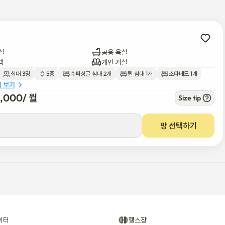
실
공용 욕실
방
개인 거실
최대 3명
5층
슈퍼싱글 침대 2개
퀸 침대 1개
소파베드 1개
세 보기
0,000
/ 
월
Size tip
방 선택하기
이터
헬스장