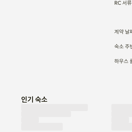
RC 서
계약 날
숙소 주
하우스 
인기 숙소