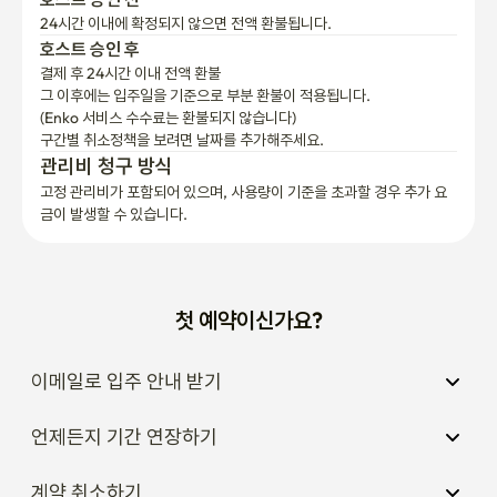
경찰 인계 및 신고 조치

24시간 이내에 확정되지 않으면 전액 환불됩니다.
 • 본인 물건이 아닌 경우 로비에 분실물함에 넣어 주인에게 돌아갈 
호스트 승인 후
수 있도록 협조해주시면 감사하겠습니다.

결제 후 24시간 이내 전액 환불
그 이후에는 입주일을 기준으로 부분 환불이 적용됩니다.

 • 공용공간에서 분실 등 개인 부주의로 인한 분실시 책임은 개인에
(Enko 서비스 수수료는 환불되지 않습니다)
게 있습니다.

구간별 취소정책을 보려면 날짜를 추가해주세요.
관리비 청구 방식
6. 도어락 배터리 관리 🪫

고정 관리비가 포함되어 있으며, 사용량이 기준을 초과할 경우 추가 요
 • 객실 도어락 건전지가 수명이 다해갈 때 소리가 나니, 바로 교체해
금이 발생할 수 있습니다.
주세요. 문이 잠길 수 있어요.

 (AA건전지 4개)

7. 배달 관련 

첫 예약이신가요?
 • 여성고시원 특성상 외부인에게 절대 비밀번호가 노출되지 않도록 
해주세요.

이메일로 입주 안내 받기
 • 배달기사 내부 절대 출입 불가

언제든지 기간 연장하기
8. 분리수거 ♻️

 • 종이, 플라스틱, 캔, 비닐 분리수거 철저히!

계약 취소하기