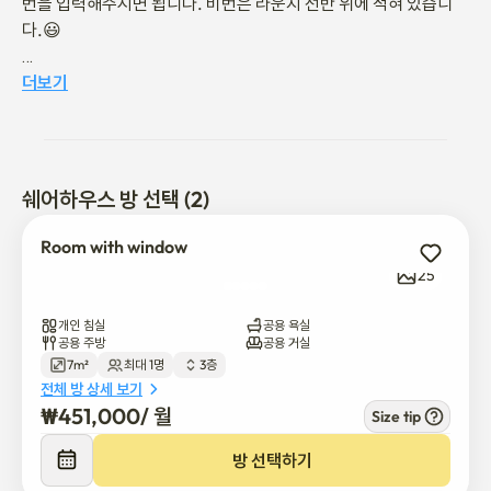
번을 입력해주시면 됩니다. 비번은 라운지 선반 위에 적혀 있습니
다.😃

2. 신발장은 객실 번호에 맞게 개인 신발을 넣어 주세요. 중요한 신
더보기
발은 개인 보관해주세요. 분실시 당사에서 책임지지 않습니다.😊

3. 실내는 절대 금연입니다. 실내 흡연시 바로 퇴실 조치 되오니 참
고해주세요.🙃

쉐어하우스 방 선택 (2)
4. 실내에서는 개인 슬리퍼를 꼭 이용해주세요. 호미스테이를 개인 
Room with window
블로그 또는 인스타 게시글 포스팅 해주시면 실내용 슬리퍼를 무료
25
로 제공 드립니다.😄

개인 침실
공용 욕실
5. 화장실이 만실일 경우 3층에서 반층 내려가면 건물용 화장실이 
공용 주방
공용 거실
7m²
최대 1명
3층
있습니다. 키는 호미스테이 출입구 앞에 있습니다.😌

전체 방 상세 보기
₩
451,000
/ 
월
Size tip
6. 냉장고는 주방 공용냉장고를 이용해주세요. 추가 개인냉장고 렌
트시 월 3만원 입니다.😆

방 선택하기