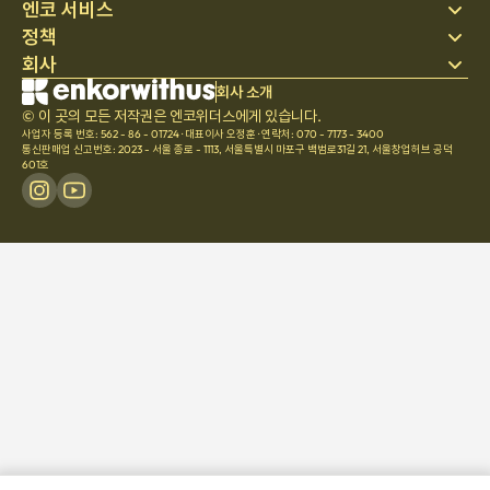
엔코 서비스
정책
스테이 찾기
회사
베딩
개인정보 처리방침
블로그
이용약관
회사 소개
회사 소개
헬프 센터
© 이 곳의 모든 저작권은 엔코위더스에게 있습니다.
취소 및 환불정책
채용
사업자 등록 번호: 562 - 86 - 01724
·
대표이사 오정훈
·
연락처: 070 - 7173 - 3400
팀문화
통신판매업 신고번호: 2023 - 서울 종로 - 1113
,
서울특별시 마포구 백범로31길 21, 서울창업허브 공덕
601호