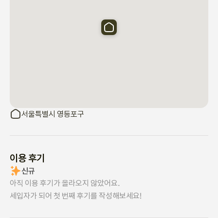
 • 현관에 널브러진 신발 불시 수거 & 일정기간 보관 후 폐기

1.	공용 냉장고 이용 

 • 음식 보관 시 호실 + 사용기한 표기 필수

 • 부피 큰 배달/포장 용기 보관 금지

→ 비치된 비닐팩에 옮겨 담아 보관

 • 불시 점검 후 폐기됨

2.	주방 이용 🍽️

 • 사용한 식기류는 즉시 설거지 필수

서울특별시 영등포구
 • 음식물은 싱크대가 아닌 음식물 쓰레기통에!

 • 주방 싱크대에서는 양치 금지 (단, 화장실 세면대 전부 사용중 + 
주방에 식사 인원이 없는 경우에 한에서만 허용)

이용 후기
3.	세탁 이용 🧺

신규
 • 세탁기, 건조기 문 세게 닫기 금지 🚫

아직 이용 후기가 올라오지 않았어요.
   (센서 고장 다발)

세입자가 되어 첫 번째 후기를 작성해보세요!
 • 세제는 정량만 사용 (과다 사용 시 옷 손상)

 • 흰옷, 새 옷은 분리 세탁 권장 (이염 방지)
