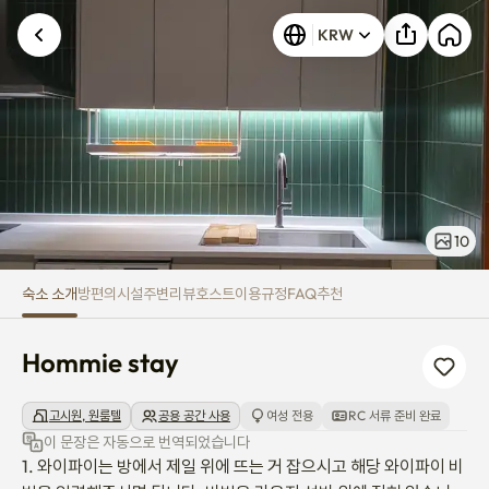
Hommie stay
KRW
10
숙소 소개
방
편의시설
주변
리뷰
호스트
이용규정
FAQ
추천
Hommie stay
고시원, 원룸텔
공용 공간 사용
여성 전용
RC 서류 준비 완료
이 문장은 자동으로 번역되었습니다
1. 와이파이는 방에서 제일 위에 뜨는 거 잡으시고 해당 와이파이 비