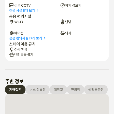
건물 CCTV
화재 경보기
건물 시설 8개 보기
11. 개인 짐은 객실 내 보관해주세요. 짐이 많은 경우 캐리어 같은 큰 
공용 편의시설
짐은 보관 가능합니다. 보관 비용 월 2만원 입니다.

Wi-Fi
난방
12. 보증금은 퇴실 후, 방 상태 확인 후 3일 이내 반환 드립니다. 깨
에어컨
의자
끗이 사용 부탁드리며, 퇴실 후 사진 보내주세요. 내부 오염 및 손상
공용 편의시설 17개 보기
이 있을 경우 보증금 반환이 불가합니다.🧐

스테이 이용 규칙
여성 전용
13. 호미스테이 안에서 모두들 서로 웃으며 인사해요.😊

반려동물 불가
14. 환영합니다 ~!~!😍😍

🧡 호미스테이 시설 이용 규칙 🧡

주변 정보
(시설 이용 규직 미준수로인한 경고 2회 누적시 환불 없이 퇴실되오
지하철역
버스 정류장
대학교
편의점
생활용품점
니 안전하고 깨끗한 생활을 위해 공동 수칙 준수 부탁드립니다.)

0.   실내에서는 실내화 착용이 의무입니다! 🩰

 • 위생상 실내용 슬리퍼 착용 부탁드립니다!
