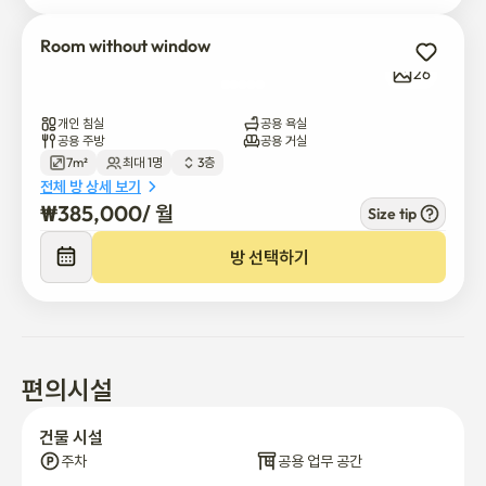
7. 라운지는 자유롭게 이용하시면 됩니다.

라운지에 있는 접이식 의자는 개별 사용 가능합니다. 다만, 사용하
Room without window
신 후 제자리에 꼭 놓아주세요.😉

26
8. 청소기가 현관 우측에 비치되어 있으니 자유롭게 이용하시면 됩
개인 침실
공용 욕실
니다.😏

공용 주방
공용 거실
7m²
최대 1명
3층
전체 방 상세 보기
9. 계약 연장 및 퇴실은 2주전에 말씀해주시고, 월 단위 계약이라 예
₩
385,000
/ 
월
Size tip
약 완료시 환불은 불가한 점 참고해주세요. 🙂

제 5조. 고시원 환불규정

방 선택하기
① 입실 30일전까지: 정상 입실료의 10% 위약금(최소청구금액 :3
만원)

② 입실 15일전까지: 정상 입실료의 50% 위약금

③ 입실일 1일전까지 : 정상 입실료의 80% 위약금

④ 입실일 당일 이후: 환불 불가

편의시설
※ 실 결제금액에서 위약금을 차감한 금액이 환불됩니다.

건물 시설
10. 침구류 및 개인용품은 별도 지참 입니다. 침구류 렌트시 월 3만
주차
공용 업무 공간
원 입니다. 드라이기는 월 1만원 입니다.🤫
