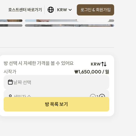
로그인 & 회원가입
호스트센터 바로가기
KRW
모두 보기
 (
12
)
방 선택 시 자세한 가격을 볼 수 있어요
KRW
시작가
₩1,650,000 / 월
날짜 선택
세입자 수
1
방 목록 보기