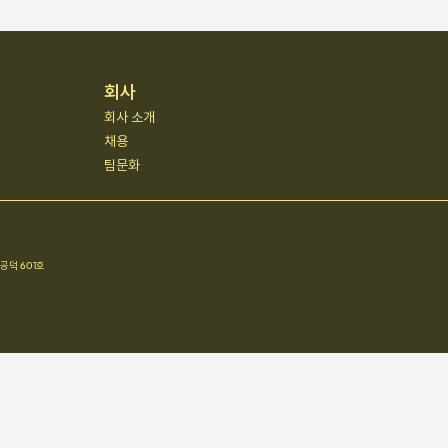
회사
회사 소개
채용
팀문화
공덕 601호