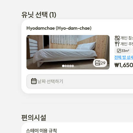
4,연세대학교:버스+도보이용35~40분

유닛 선택 (1)
편백나무로 리모델링 해서 깔끔하고,세련된 숙소입니다

Hyodamchae (Hyo-dam-chae)
1,5룸 형태입니다

개인 침
침실1개와,주방겸 침실이 있으며,최대 4인까지 가능합니다

개인 주
주방 과 침실이 있는 공간에 화장실 1개와 샤워실 1개가 있습니
33m²
전체 방 상
29
₩
1,65
*3인부터, 1인 추가시 추가 요금이 있으니,문의바랍니다
날짜 선택하기
편의시설
스테이 이용 규칙