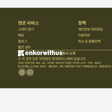
엔코 서비스
정책
스테이 찾기
개인정보 처리방침
베딩
이용약관
블로그
취소 및 환불정책
헬프 센터
회사 소개
© 이 곳의 모든 저작권은 엔코위더스에게 있습니다.
사업자 등록 번호: 562 - 86 - 01724
·
대표이사 오정훈
·
연락처: 070 - 7173 - 3400
통신판매업 신고번호: 2023 - 서울 종로 - 1113
,
서울특별시 마포구 백범로31길 21, 서울창업허브 