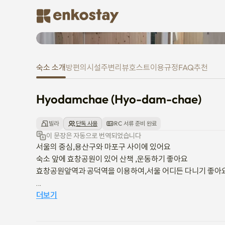
Hyodamchae (Hyo-dam-chae)
숙소 소개
방
편의시설
주변
리뷰
호스트
이용규정
FAQ
추천
Hyodamchae (Hyo-dam-chae)
빌라
단독 사용
RC 서류 준비 완료
이 문장은 자동으로 번역되었습니다
서울의 중심,용산구와 마포구 사이에 있어요

숙소 앞에 효창공원이 있어 산책 ,운동하기 좋아요

효창공원앞역과 공덕역을 이용하여,서울 어디든 다니기 좋아요
1,숙명여대:도보15분

더보기
2서강대학교 ;버스와 지하철 +도보 이용/25~30분

3.홍익대학교:버스와지하철+도보 이용/30~35분
