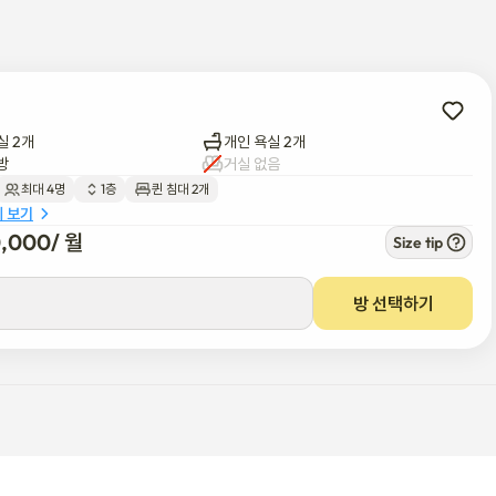
실 2개
개인 욕실 2개
방
거실 없음
다

최대 4명
1층
퀸 침대 2개
세 보기
0,000
/ 
월
Size tip
방 선택하기