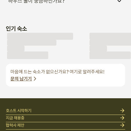
하우스 룰이 궁금하신가요?
택시를 이용하실 경우

아래 주소를 기사님께 보여주세요.

인기 숙소
서울 성북구 정릉동 16-150

정확한 위치 안내를 위해

숙소명보다는 주소 입력을 권장드립니다.

참고 안내

마음에 드는 숙소가 없으신가요? 여기로 알려주세요!
숙소는 정릉의 조용한 주거지역에 위치해 있습니다.

문의 남기기
늦은 시간 도착 시에도 비교적 안전한 동선입니다.

도착 전 궁금한 점이 있으시면 언제든지 문의해 주세요.
호스트 시작하기
지금 채용중
협력사 제안