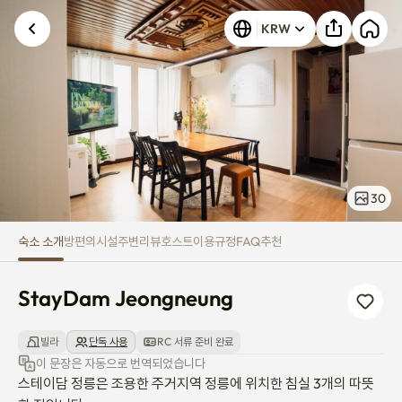
StayDam Jeongneung
KRW
30
숙소 소개
방
편의시설
주변
리뷰
호스트
이용규정
FAQ
추천
StayDam Jeongneung
빌라
단독 사용
RC 서류 준비 완료
이 문장은 자동으로 번역되었습니다
스테이담 정릉은 조용한 주거지역 정릉에 위치한 침실 3개의 따뜻