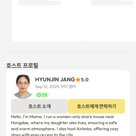
실내 흡연 확인 시 추가 청소 비용이 청구될 수 있습니다.

6. 시설 이용 안내

가구 및 시설은 소중히 사용해 주세요.

파손이나 심각한 오염이 발생한 경우 별도의 비용이 청구될 수 있습
니다.

호스트 프로필
7. 청결 및 쓰레기 처리

HYUNJIN JANG
5.0
사용한 식기와 주방은 간단히 정리해 주세요.

Sep 12, 2025 부터 멤버
쓰레기 분리배출은 숙소 내 안내에 따라 부탁드립니다.

인증
호스트 소개
호스트에게 연락하기
8. 안전 및 주의사항

Hello, I’m Mama. I run a women-only share house near 
Hongdae, where my daughter also lives, ensuring a safe 
외출 시에는 출입문을 꼭 잠가 주세요.

and warm atmosphere. I also host Airbnbs, offering cozy 
게스트 외에 출입을 금합니다. 

stays with easy access to the city.