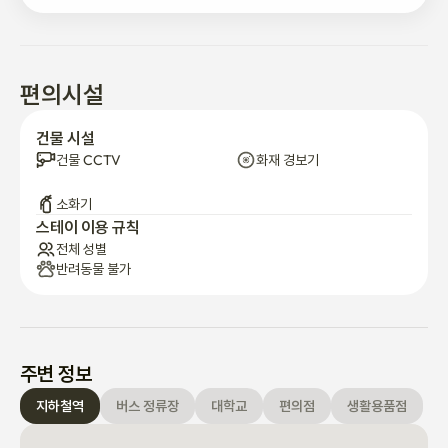
스테이담 정릉은 조용한 주거지역에 위치한 숙소입니다.

모든 게스트분들이 편안하고 안전하게 머무를 수 있도록 아래 이용
규칙을 안내드립니다.

편의시설
1. 체크인 / 체크아웃

건물 시설
체크인 및 체크아웃 시간은 사전에 안내된 시간을 기준으로 합니다.

건물 CCTV
화재 경보기
조기 체크인 또는 늦은 체크아웃은 사전 협의가 필요합니다.

소화기
스테이 이용 규칙
전체 성별
2. 야간 정숙

반려동물 불가
밤 시간에는 소음이 발생하지 않도록 주의해 주세요.

늦은 시간에는 대화, 음악, TV 소리를 낮게 유지해 주시기 바랍니
다.

주변 정보
지하철역
버스 정류장
대학교
편의점
생활용품점
이웃 민원이 발생할 경우 호스트의 추가 안내가 있을 수 있습니다.
