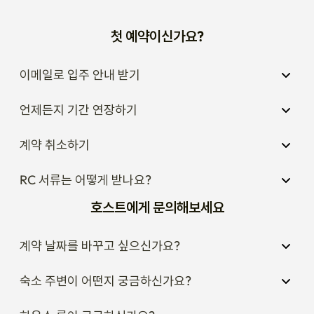
정릉역 1번 출구에서 도보로 약 8분 거리입니다.

첫 예약이신가요?
출구에서 나온 후 주거지역 방향으로 이동하시면 숙소에 도착하실 
수 있습니다.

이메일로 입주 안내 받기
길은 비교적 평탄하여

언제든지 기간 연장하기
캐리어를 끌고 이동하기에도 무리가 없습니다.

계약 취소하기
버스 이용 시

RC 서류는 어떻게 받나요?
숙소 인근에는 여러 버스 노선이 운행되고 있습니다.

정릉동 인근 버스정류장에서 하차 후 도보 3~5분 내에 도착 가능합
호스트에게 문의해보세요
니다.

계약 날짜를 바꾸고 싶으신가요?
버스를 이용하실 경우

서울 주요 지역으로의 이동도 편리합니다.

숙소 주변이 어떤지 궁금하신가요?
택시 이용 시
