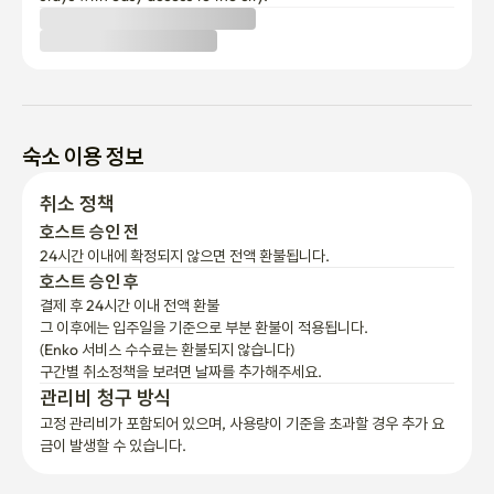
화기 사용 시 각별히 주의해 주시기 바랍니다.

9. 규칙 위반 시

위 이용규칙이 반복적으로 지켜지지 않을 경우

숙소 이용이 제한될 수 있으며 추가 비용이 발생할 수 있습니다.

숙소 이용 정보
본 규칙은

취소 정책
모든 게스트와 이웃을 배려하기 위한 최소한의 약속입니다.

호스트 승인 전
협조해 주셔서 감사합니다.

24시간 이내에 확정되지 않으면 전액 환불됩니다.
호스트 승인 후
위치 안내

결제 후 24시간 이내 전액 환불
그 이후에는 입주일을 기준으로 부분 환불이 적용됩니다.

(Enko 서비스 수수료는 환불되지 않습니다)
스테이담 정릉은 대중교통 이용이 편리한 위치에 있으며,

구간별 취소정책을 보려면 날짜를 추가해주세요.
지하철과 버스를 통해 쉽게 도착하실 수 있습니다.

관리비 청구 방식
고정 관리비가 포함되어 있으며, 사용량이 기준을 초과할 경우 추가 요
주소는 서울 성북구 정릉동 16-150 입니다.

금이 발생할 수 있습니다.
지하철 이용 시
