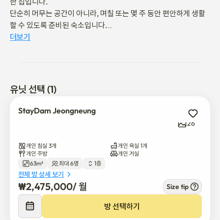
한 집입니다.

단순히 머무는 공간이 아니라, 며칠 또는 몇 주 동안 편안하게 생활
할 수 있도록 준비된 숙소입니다.

더보기
각 침실은 독립적으로 구성되어 있어 가족, 출장, 중·장기 체류 모두
에 적합합니다.

부드러운 조명과 우드톤 인테리어로 하루의 피로를 편안하게 풀 수 
있도록 구성했습니다.

유닛 선택 (1)
주방에는 간단한 조리가 가능한 기본 조리도구가 준비되어 있으며,

StayDam Jeongneung
세탁기와 건조기가 구비된 욕실이 있어 장기 체류 시에도 불편함 없
26
이 지내실 수 있습니다.

개인 침실 3개
개인 욕실 1개
스테이담 정릉은 호텔이 아닌 집처럼 머무는 공간을 지향합니다.

개인 주방
개인 거실
63m²
최대 6명
1층
조용한 환경에서 나만의 리듬으로 쉬고 싶은 분들께 잘 어울리는 숙
전체 방 상세 보기
소입니다.

₩
2,475,000
/ 
월
Size tip
스테이담 정릉 이용규칙

방 선택하기