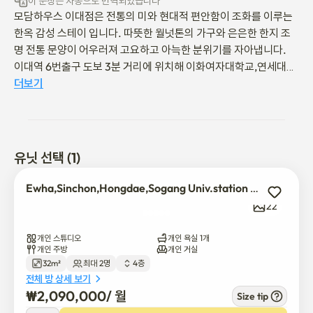
이 문장은 자동으로 번역되었습니다
모담하우스 이대점은 전통의 미와 현대적 편안함이 조화를 이루는 
한옥 감성 스테이 입니다. 따뜻한 월넛톤의 가구와 은은한 한지 조
명 전통 문양이 어우러져 고요하고 아늑한 분위기를 자아냅니다.

이대역 6번출구 도보 3분 거리에 위치해 이화여자대학교,연세대학
교,서강대학교가 도보로 통학이 가능 하며 신촌,합정,홍대,광화문,
더보기
강남 등 서울 주요 관광지도 지하철, 버스로 이동이 매우 편리 합니
다.

주변에 편의시설이 많으며 백화점,영화관,이대패션거리,다이소,올
리브영,병원,음식점 등 생활 인프라가 도보로 이동 가능합니다.

유닛 선택 (1)
입주는 비대면 으로 진행됩니다.

✔️ 입실시간 : 오후 3시 / 퇴실시간 오전 11시

Ewha,Sinchon,Hongdae,Sogang Univ.station Hanok Mood stay
✔️ 입실과 퇴실시간 조정이 필요하시면 연락주세요. (상담 후 협의 
22
가능)

✔️ 건물내 절대 금연 (냄새,흡연흔적 등 적발시 방 전체 도배 비용과 
개인 스튜디오
개인 욕실 1개
탈취비용 청구)

개인 주방
개인 거실
32m²
최대 2명
4층
✔️ 반려동물 동반 입실 절대 금지

전체 방 상세 보기
🎎 머무는 동안 마음이 쉬어가는 시간을 선물 합니다. 따뜻한 조명
₩
2,090,000
/ 
월
Size tip
과 고요한 공간 속에서 하루의 피로를 내려놓고 한옥의 정취를 느껴