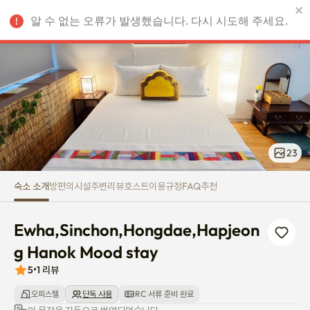
Ewha,Sinchon,Hongdae,Hapje
알 수 없는 오류가 발생했습니다. 다시 시도해 주세요.
KRW
23
숙소 소개
방
편의시설
주변
리뷰
호스트
이용규정
FAQ
추천
Ewha,Sinchon,Hongdae,Hapjeon
g Hanok Mood stay
5
•
1
리뷰
오피스텔
단독 사용
RC 서류 준비 완료