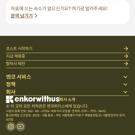
마음에 드는 숙소가 없으신가요? 여기로 알려주세요!
문의 남기기
호스트 시작하기
지금 채용중
협력사 제안
엔코 서비스
정책
스테이 찾기
회사
베딩
개인정보 처리방침
블로그
이용약관
회사 소개
회사 소개
헬프 센터
© 이 곳의 모든 저작권은 엔코위더스에게 있습니다.
취소 및 환불정책
채용
사업자 등록 번호: 562 - 86 - 01724
·
대표이사 오정훈
·
연락처: 070 - 7173 - 3400
팀문화
통신판매업 신고번호: 2023 - 서울 종로 - 1113
,
서울특별시 마포구 백범로31길 21, 서울창업허브 공덕
601호