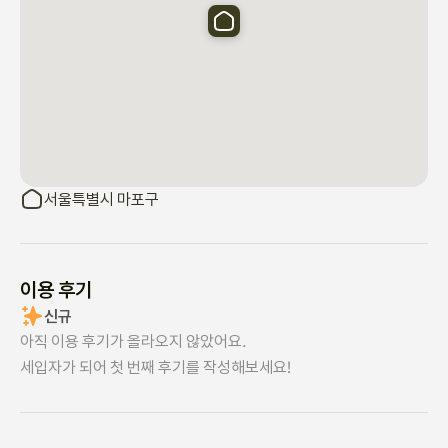
다) (흡연 시 30만 원의 비용이 부과됩니다) 

-반려동물과 동반되시면 저희에게 연락해 주세요! 

반려동물과 무단으로 동행하면 즉시 퇴원할 수 있습니다. 

-현관문 밖에 CCTV가 있습니다.

-오전 11시 이후에 체크아웃하면 됩니다.

이 경우 시간당 10,000원의 추가 요금이 발생합니다.

⁃예약 인원 이외의 추가 인원은 방문이 금지되며, 추가 인원 방문 시 
CCTV 확인 후 1인당 30,000원의 추가 요금이 발생합니다.

서울특별시 마포구
통지되지 않은 파티나 이벤트에 대해서는 20만 원이 부과됩니다.
이용 후기
신규
아직 이용 후기가 올라오지 않았어요.
세입자가 되어 첫 번째 후기를 작성해보세요!