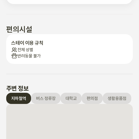
✅️guest 사용 가능한 공간/facility 

- 초단일 침대

- 무료 와이파이 

-테이블, 의자 

편의시설
-벽걸이 에어컨 

-옷장

스테이 이용 규칙
전체 성별
⭐️ 주방 

반려동물 불가
- 전기 스토브 2개

기본 주방 도구(냄비, 프라이팬, 다양한 조리 도구, 와인 잔, 와인 오
프너 등)가 완비되어 있습니다 

-양념 (소금, 설탕, 식용유, 간장)

주변 정보
지하철역
버스 정류장
대학교
편의점
생활용품점
⭐️ 기타 예방 조치 

-기숙사에는 주차가 허용되지 않습니다

-오후 9시 이후에 소음 불만이 발생하면, 환불 없이 즉시 떠나야 합
니다. 물품이 손상되었거나 손상된 경우, 귀하는 보상 책임이 있습
니다.

실내 흡연은 절대 금지됩니다 (전자담배와 일반담배 모두 금지됩니