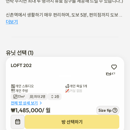
연락 주시면 최대 두 명까지 유료 침구를 제공해 드릴 수 있습니다.)

신촌역에서 생활하기 매우 편리하며, 도보 5분, 편의점까지 도보 2
분 거리에 있으며, 근처에는 다양한 편의 시설과 쇼핑몰이 있습니다

더보기
서강대학교, 연세대학교, 이화여자대학교 교환학생 환영합니다\
(^_^)/

서강대학교 도보 5분 연세대학교 도보 15분 이화여자대학교 지하
철역 1정거장 세브란스병원 도보 30분 (버스 20분)

유닛 선택 (1)
지하철 신촌역은 서울의 주요 관광 명소인 홍대, 강남, 명동, 남대문 
시장, 여의도로 이동하기에 매우 편리합니다.

LOFT 202
숙박

21
지하철 2호선 신촌역은 서울의 대표적인 핫스팟입니다. 따뜻하고 
아늑한 로프트 202에서 추억으로 가득 찬 시간을 보내세요.

개인 스튜디오
개인 욕실 1개
개인 주방
거실 없음
17m²
최대 2명
2층
✅️ 기숙사에서는 주차가 허용되지 않습니다. 기숙사에 세탁기가 있
전체 방 상세 보기
습니다

₩
1,485,000
/ 
월
Size tip
✅️ 과도한 쓰레기 처리나 염색 등 기타 오염이 발생할 경우, 손해 배
상이 청구될 수 있습니다

방 선택하기