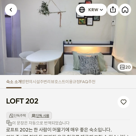
LOFT 202
KRW
20
숙소 소개
방
편의시설
주변
리뷰
호스트
이용규정
FAQ
추천
LOFT 202
단독주택
단독 사용
이 문장은 자동으로 번역되었습니다
로프트 202는 한 사람이 머물기에 매우 좋은 숙소입니다.
