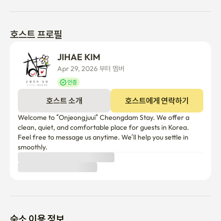
일상 생활에서 손님들은 공용 주방, 세탁기, 전자레인지와 같은 공
용 시설을 이용할 수 있습니다. 사용 후 공유 공간을 깨끗하게 유지
해 주세요.

호스트 프로필
안전과 편의를 위해 객실 출입을 위해 도어락을 사용하며, 출입구와 
JIHAE KIM
공용 공간은 정기적으로 관리됩니다.

Apr 29, 2026 부터 멤버
인증
[위치 및 접근성]

호스트 소개
호스트에게 연락하기
Welcome to “Onjeongjuui” Cheongdam Stay. We offer a 
숙소는 서울 강남구 청담동에 위치해 있습니다. 지하철 7호선 청담
clean, quiet, and comfortable place for guests in Korea. 
역 14번 출구에서 도보로 약 3분 거리에 있습니다.

Feel free to message us anytime. We’ll help you settle in 
smoothly.
지하철 9호선 봉은사역과 코엑스가 도보로 약 13분 거리에 있습니
다. 지하철 2호선 삼성역은 도보로 약 20분, 버스로 약 5분 거리에 
있습니다.

숙소 이용 정보
그 위치는 강남, 삼성, 코엑스, 압구정, 청담, 그리고 한강 지역으로
의 편리한 접근성을 제공합니다.

취소 정책