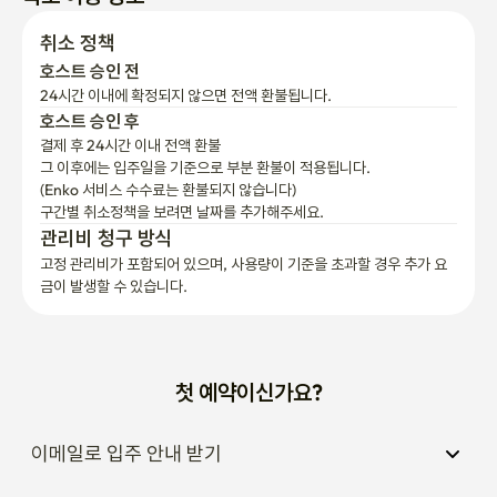
호스트 승인 전
외국인 손님들은 종종 이 지역을 선호합니다. 코엑스, 스타필드 코
24시간 이내에 확정되지 않으면 전액 환불됩니다.
엑스 몰, 봉은사, 압구정 로데오 거리, 청담 명품 거리, 도산 공원, 카
호스트 승인 후
페, 식당, 병원, 주요 지하철 노선과 가깝기 때문입니다.

결제 후 24시간 이내 전액 환불
그 이후에는 입주일을 기준으로 부분 환불이 적용됩니다.

(Enko 서비스 수수료는 환불되지 않습니다)
이 위치는 강남 상권, 코엑스, 인근 병원, 쇼핑 지역, 카페, 대중교통 
구간별 취소정책을 보려면 날짜를 추가해주세요.
이용이 용이한 고객들에게 특히 편리합니다.

관리비 청구 방식
고정 관리비가 포함되어 있으며, 사용량이 기준을 초과할 경우 추가 요
한강 접근 지점도 근처에 있어 투숙객들은 머무는 동안 산책이나 가
금이 발생할 수 있습니다.
벼운 야외 활동을 즐길 수 있습니다.

[추가 설명]

첫 예약이신가요?
담요와 베개는 기본적으로 제공되지 않습니다. 필요한 경우 입주 전
이메일로 입주 안내 받기
에 저희에게 연락해 주시기 바랍니다.

언제든지 기간 연장하기
체크인 전에 객실 출입, Wi-Fi, 쓰레기 처리, 공유 시설 안내 등 기본