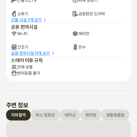
건물 CCTV
화재 경보기
소화기
공동현관 도어락
건물 시설 7개 보기
[하우스 규칙]

공용 편의시설
Wi-Fi
에어컨
- 체크인과 체크아웃은 비대면으로 진행됩니다.

- 체크인 시간은 오후 2시부터이며, 체크아웃 시간은 오전 11시까지
건조기
온수
입니다.

공용 편의시설 11개 보기
- 체류 기간을 연장해야 하는 경우 미리 문의해 주시기 바랍니다.

스테이 이용 규칙
- 실내에서는 흡연이 금지되어 있습니다.

전체 성별
- 애완동물은 허용되지 않습니다.

반려동물 불가
- 등록된 세입자 이외의 방문객은 하룻밤 숙박이 허용되지 않습니
다.

- 다른 주민들을 위해 오후 10시 이후에는 소음을 줄여주시기 바랍
니다.

주변 정보
- 공유 공간을 사용한 후 청소해 주세요.

지하철역
버스 정류장
대학교
편의점
생활용품점
- 재활용 및 쓰레기 처리 규정을 준수해 주시기 바랍니다.

- 다른 주민들도 편안하게 이용할 수 있도록 공유 시설을 주의 깊게 
이용해 주시기 바랍니다.
