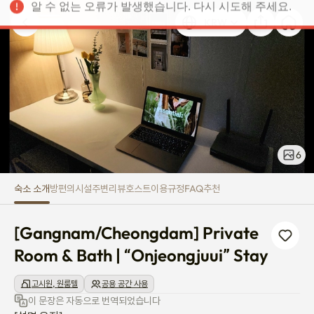
[Gangnam/Cheongdam] Private 
알 수 없는 오류가 발생했습니다. 다시 시도해 주세요.
KRW
6
숙소 소개
방
편의시설
주변
리뷰
호스트
이용규정
FAQ
추천
[Gangnam/Cheongdam] Private 
Room & Bath | “Onjeongjuui” Stay
고시원, 원룸텔
공용 공간 사용
이 문장은 자동으로 번역되었습니다