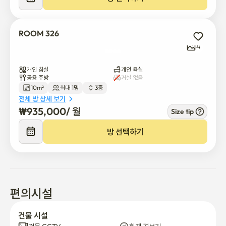
이 숙박 시설은 외국인 손님, 학생, 직장인, 인턴, 의료 방문객, 그리
고 편리하고 편안한 서울 거주가 필요한 단기 또는 중기 거주자들에
ROOM 326
게 적합합니다.

4
근처에는 스타벅스, 편의점, 레스토랑, 카페, 병원 및 기타 일상 시설
개인 침실
개인 욕실
을 쉽게 찾을 수 있습니다. 이로 인해 한국을 처음 방문하는 손님들
공용 주방
거실 없음
10m²
최대 1명
3층
도 이 지역을 편리하게 이용할 수 있습니다.

전체 방 상세 보기
₩
935,000
/ 
월
Size tip
코엑스, 스타필드 코엑스몰, 봉은사, 압구정 로데오 거리, 청담 명품 
거리, 도산공원, 강남 상권, 한강 지역 등 인기 있는 장소들도 숙박을 
방 선택하기
통해 쉽게 접근할 수 있습니다.

공유 공간은 정기적으로 관리되며, 모든 주민들이 깨끗하고 조용하
며 편안하게 환경을 유지하기 위해 노력하고 있습니다.

편의시설
외국인 손님들이 원활하게 정착할 수 있도록 기본적인 입주 안내를 
제공합니다. 숙박 전 또는 숙박 중에 궁금한 점이 있으시면 플랫폼 
건물 시설
메시지를 통해 문의해 주시기 바랍니다.
