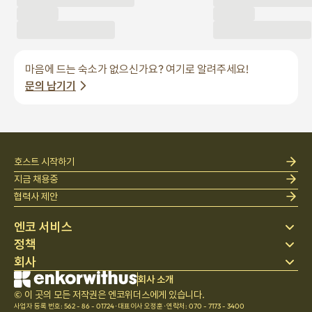
마음에 드는 숙소가 없으신가요? 여기로 알려주세요!
문의 남기기
호스트 시작하기
지금 채용중
협력사 제안
엔코 서비스
정책
스테이 찾기
회사
베딩
개인정보 처리방침
블로그
이용약관
회사 소개
회사 소개
헬프 센터
© 이 곳의 모든 저작권은 엔코위더스에게 있습니다.
취소 및 환불정책
채용
사업자 등록 번호: 562 - 86 - 01724
·
대표이사 오정훈
·
연락처: 070 - 7173 - 3400
팀문화
통신판매업 신고번호: 2023 - 서울 종로 - 1113
,
서울특별시 마포구 백범로31길 21, 서울창업허브 공덕
601호