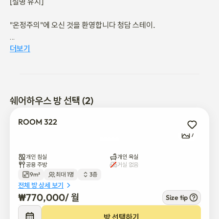
[설명 유지]

"온정주의"에 오신 것을 환영합니다 청담 스테이.

"온정주의" 청담스테이는 서울 강남구 청담동에 위치한 깨끗하고 
더보기
조용한 프라이빗 룸스테이입니다.

그 부동산은 2024년 8월에 리모델링되었으며, 지하철 7호선 청담
역 14번 출구에서 도보로 약 3분 거리에 있습니다. 조용한 주거 지
쉐어하우스 방 선택 (2)
역에 위치해 있어 강남, 삼성, 코엑스, 압구정, 한강 등 주요 지역에 
쉽게 접근할 수 있어 차분하고 편안한 분위기를 즐길 수 있습니다.

ROOM 322
7
그 방은 간단하고 깨끗하며 일상 생활에 편리합니다. 침대, 책상, 의
자, 냉장고, 개별 에어컨, Wi-Fi, 그리고 수납 공간이 포함되어 있습
개인 침실
개인 욕실
니다. 이 방에는 개인 욕실도 있어서 개인 공간과 프라이버시를 중
공용 주방
거실 없음
9m²
최대 1명
3층
시하는 손님들에게 적합합니다.

전체 방 상세 보기
₩
770,000
/ 
월
Size tip
전기, 수도, 가스와 같은 기본 유틸리티가 포함되어 있으며 별도의 
유지비가 없습니다.

방 선택하기